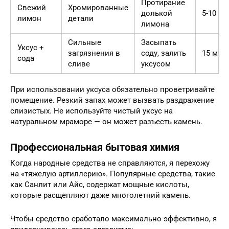
Протирание
Свежий
Хромированные
долькой
5-10 ми
лимон
детали
лимона
Сильные
Засыпать
Уксус +
загрязнения в
соду, залить
15 мин
сода
сливе
уксусом
При использовании уксуса обязательно проветривайте
помещение. Резкий запах может вызвать раздражение
слизистых. Не используйте чистый уксус на
натуральном мраморе — он может разъесть камень.
Профессиональная бытовая химия
Когда народные средства не справляются, я перехожу
на «тяжелую артиллерию». Популярные средства, такие
как Санлит или Айс, содержат мощные кислоты,
которые расщепляют даже многолетний камень.
Чтобы средство сработало максимально эффективно, я