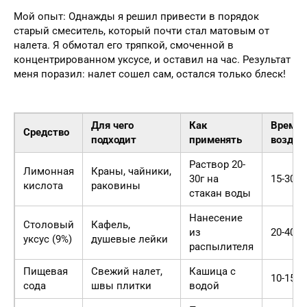
Мой опыт: Однажды я решил привести в порядок
старый смеситель, который почти стал матовым от
налета. Я обмотал его тряпкой, смоченной в
концентрированном уксусе, и оставил на час. Результат
меня поразил: налет сошел сам, остался только блеск!
Для чего
Как
Время
Средство
подходит
применять
воздей
Раствор 20-
Лимонная
Краны, чайники,
30г на
15-30 м
кислота
раковины
стакан воды
Нанесение
Столовый
Кафель,
из
20-40 м
уксус (9%)
душевые лейки
распылителя
Пищевая
Свежий налет,
Кашица с
10-15 м
сода
швы плитки
водой