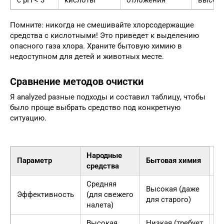
с pH < 3
кислоты
отложения
высок
Помните: никогда не смешивайте хлорсодержащие
средства с кислотными! Это приведет к выделению
опасного газа хлора. Храните бытовую химию в
недоступном для детей и животных месте.
Сравнение методов очистки
Я analyzed разные подходы и составил таблицу, чтобы
было проще выбрать средство под конкретную
ситуацию.
Народные
Параметр
Бытовая химия
средства
Средняя
Высокая (даже
Эффективность
(для свежего
Х
для старого)
налета)
Высокая
Низкая (требует
Н