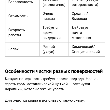
Безопасность
(экологично)
осторожности)
м
Очень
Средняя/
Стоимость
У
низкая
Высокая
Требуется
Действует
Х
Скорость
время
почти
э
работы
выдержки
мгновенно
в
Резкий
Химический/
Об
Запах
(уксус)
Специфический
п
Особенности чистки разных поверхностей
Каждая поверхность требует своего подхода. Нельзя
тереть хром металлической щеткой — останутся
царапины, которые уже не убрать.
Для очистки крана я использую такую схему: