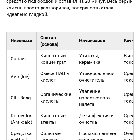
средство под ободок и оставил на 20 минут. Весь серый
камень просто растворился, поверхность стала
идеально гладкой.
Состав
Название
Назначение
Безопа
(основа)
Кислотный
Унитазы,
Высок
Санлит
концентрат
керамика
токсич
Смесь ПАВ и
Универсальный
Средня
Айс (Ice)
кислот
очиститель
токсич
Удаление
Органические
Средня
Cilit Bang
известкового
кислоты
токсич
налета
Domestos
Кислотные
Дезинфекция и
Средня
(Anti-calc)
агенты
очистка
токсич
Средства
Сильные
Промышленные
Очень