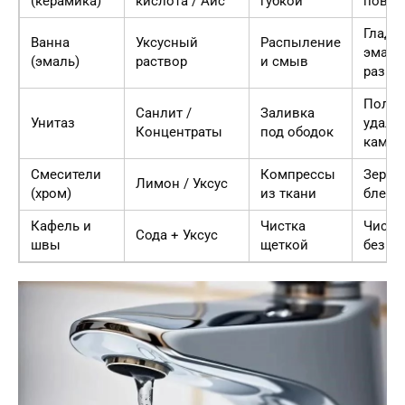
(керамика)
кислота / Айс
губкой
повер
Гладк
Ванна
Уксусный
Распыление
эмаль
(эмаль)
раствор
и смыв
разво
Полно
Санлит /
Заливка
Унитаз
удале
Концентраты
под ободок
камня
Смесители
Компрессы
Зерка
Лимон / Уксус
(хром)
из ткани
блеск
Кафель и
Чистка
Чисты
Сода + Уксус
швы
щеткой
без н