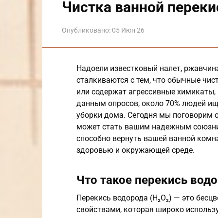
Чистка ванной перек
Опубликовано:
05 Июн 26
Надоели известковый налет, ржавчина
сталкиваются с тем, что обычные чис
или содержат агрессивные химикаты, 
данным опросов, около 70% людей ищ
уборки дома. Сегодня мы поговорим о
может стать вашим надежным союзник
способно вернуть вашей ванной комна
здоровью и окружающей среде.
Что такое перекись вод
Перекись водорода (H₂O₂) — это бес
свойствами, которая широко использ