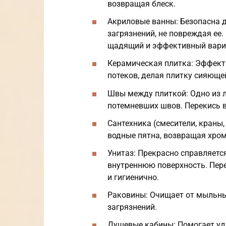
возвращая блеск.
Акриловые ванны: Безопасна д
загрязнений, не повреждая ее
щадящий и эффективный вари
Керамическая плитка: Эффект
потеков, делая плитку сияюще
Швы между плиткой: Одно из 
потемневших швов. Перекись в
Сантехника (смесители, краны,
водные пятна, возвращая хро
Унитаз: Прекрасно справляетс
внутреннюю поверхность. Пере
и гигиенично.
Раковины: Очищает от мыльных
загрязнений.
Душевые кабины: Помогает уд