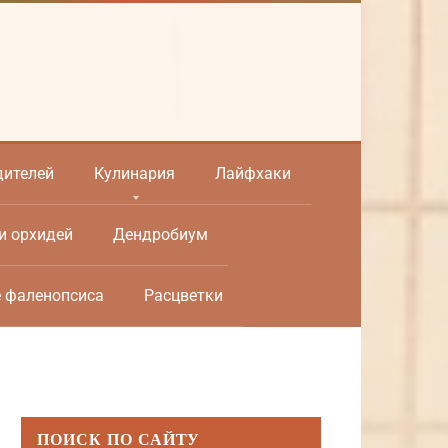
дителей
Кулинария
Лайфхаки
и орхидей
Дендробиум
е фаленопсиса
Расцветки
ПОИСК ПО САЙТУ