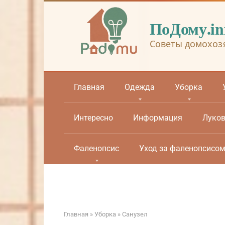
Перейти
к
ПоДому.in
контенту
Советы домохоз
Главная
Одежда
Уборка
Интересно
Информация
Луко
Фаленопсис
Уход за фаленопсисо
Главная
»
Уборка
»
Санузел