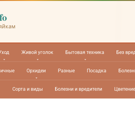
fo
яйкам
Уход
Живой уголок
Бытовая техника
Без вре
вичные
Орхидеи
Разные
Посадка
Болезн
м
Сорта и виды
Болезни и вредители
Цветени