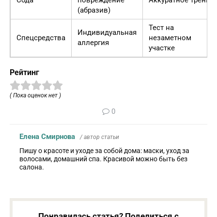
Сода
повреждение
Аккуратное трение
(абразив)
Тест на
Индивидуальная
Спецсредства
незаметном
аллергия
участке
Рейтинг
( Пока оценок нет )
0
Елена Смирнова
/ автор статьи
Пишу о красоте и уходе за собой дома: маски, уход за
волосами, домашний спа. Красивой можно быть без
салона.
Понравилась статья? Поделиться с