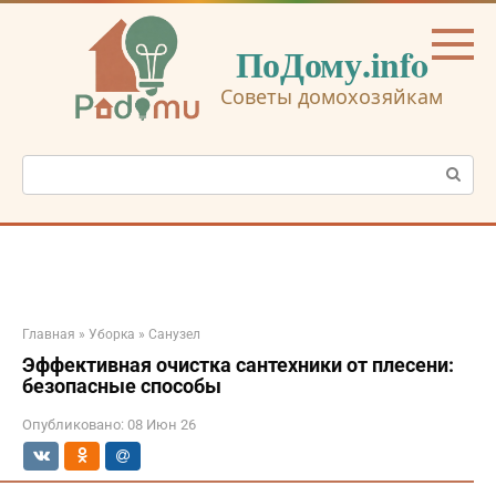
Перейти
к
ПоДому.info
контенту
Советы домохозяйкам
Поиск:
Главная
»
Уборка
»
Санузел
Эффективная очистка сантехники от плесени:
безопасные способы
Опубликовано:
08 Июн 26