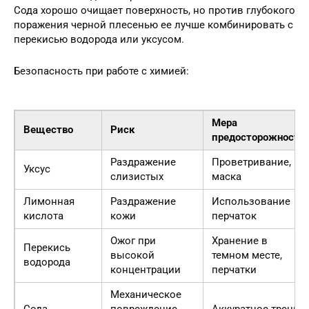
Сода хорошо очищает поверхность, но против глубокого
поражения черной плесенью ее лучше комбинировать с
перекисью водорода или уксусом.
Безопасность при работе с химией:
Мера
Вещество
Риск
предосторожности
Раздражение
Проветривание,
Уксус
слизистых
маска
Лимонная
Раздражение
Использование
кислота
кожи
перчаток
Ожог при
Хранение в
Перекись
высокой
темном месте,
водорода
концентрации
перчатки
Механическое