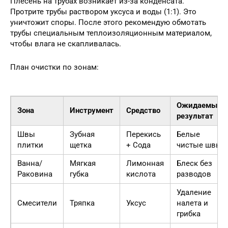
Плесень на трубах возникает из-за конденсата.
Протрите трубы раствором уксуса и воды (1:1). Это
уничтожит споры. После этого рекомендую обмотать
трубы специальным теплоизоляционным материалом,
чтобы влага не скапливалась.
План очистки по зонам:
Ожидаемый
Зона
Инструмент
Средство
результат
Швы
Зубная
Перекись
Белые
плитки
щетка
+ Сода
чистые швы
Ванна/
Мягкая
Лимонная
Блеск без
Раковина
губка
кислота
разводов
Удаление
Смесители
Тряпка
Уксус
налета и
грибка