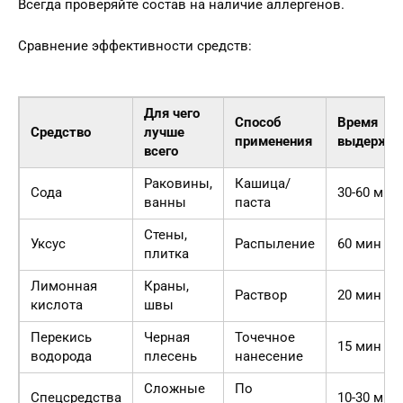
Всегда проверяйте состав на наличие аллергенов.
Сравнение эффективности средств:
Для чего
Способ
Время
Средство
лучше
применения
выдержк
всего
Раковины,
Кашица/
Сода
30-60 мин
ванны
паста
Стены,
Уксус
Распыление
60 мин
плитка
Лимонная
Краны,
Раствор
20 мин
кислота
швы
Перекись
Черная
Точечное
15 мин
водорода
плесень
нанесение
Сложные
По
Спецсредства
10-30 мин