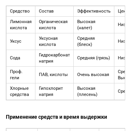
Средство
Состав
Эффективность
Цена
Лимонная
Органическая
Высокая
Низка
кислота
кислота
(налет)
Уксусная
Средняя
Уксус
Низка
кислота
(блеск)
Гидрокарбонат
Сода
Средняя (грязь)
Низка
натрия
Проф.
Средн
ПАВ, кислоты
Очень высокая
гели
Высок
Хлорные
Гипохлорит
Высокая
Средн
средства
натрия
(плесень)
Применение средств и время выдержки