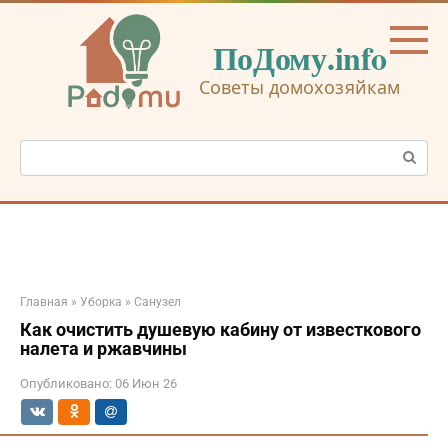
Перейти
к
ПоДому.info
контенту
Советы домохозяйкам
Поиск:
Главная
»
Уборка
»
Санузел
Как очистить душевую кабину от известкового
налета и ржавчины
Опубликовано:
06 Июн 26