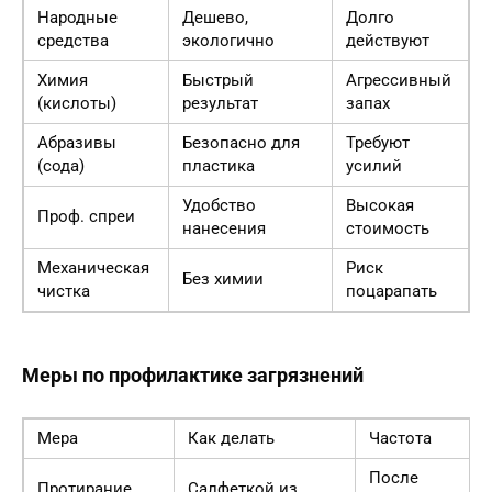
Народные
Дешево,
Долго
средства
экологично
действуют
Химия
Быстрый
Агрессивный
(кислоты)
результат
запах
Абразивы
Безопасно для
Требуют
(сода)
пластика
усилий
Удобство
Высокая
Проф. спреи
нанесения
стоимость
Механическая
Риск
Без химии
чистка
поцарапать
Меры по профилактике загрязнений
Мера
Как делать
Частота
Р
После
Протирание
Салфеткой из