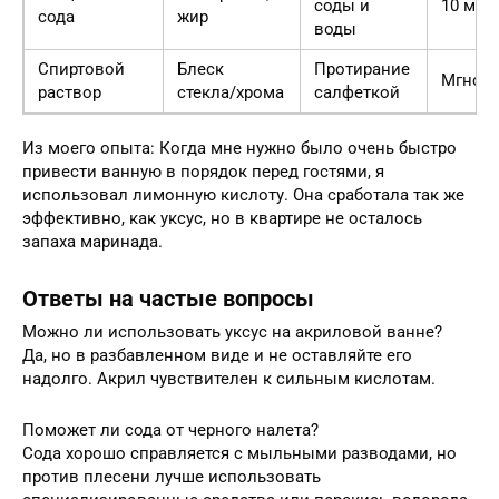
соды и
10 мин
сода
жир
воды
Спиртовой
Блеск
Протирание
Мгнов
раствор
стекла/хрома
салфеткой
Из моего опыта: Когда мне нужно было очень быстро
привести ванную в порядок перед гостями, я
использовал лимонную кислоту. Она сработала так же
эффективно, как уксус, но в квартире не осталось
запаха маринада.
Ответы на частые вопросы
Можно ли использовать уксус на акриловой ванне?
Да, но в разбавленном виде и не оставляйте его
надолго. Акрил чувствителен к сильным кислотам.
Поможет ли сода от черного налета?
Сода хорошо справляется с мыльными разводами, но
против плесени лучше использовать