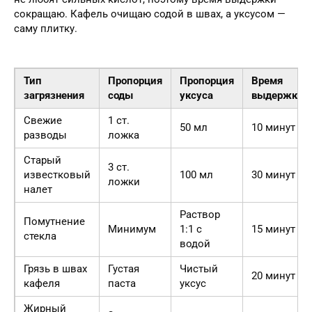
сокращаю. Кафель очищаю содой в швах, а уксусом —
саму плитку.
Тип
Пропорция
Пропорция
Время
загрязнения
соды
уксуса
выдержки
Свежие
1 ст.
50 мл
10 минут
разводы
ложка
Старый
3 ст.
известковый
100 мл
30 минут
ложки
налет
Раствор
Помутнение
Минимум
1:1 с
15 минут
стекла
водой
Грязь в швах
Густая
Чистый
20 минут
кафеля
паста
уксус
Жирный