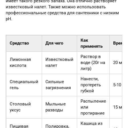
имеет такого резкого запаха. Она отлично растворяет
известковый налет. Также можно использовать
профессиональные средства для сантехники с низким
pH.
Как
Средство
Для чего
Время
применять
Раствор в
Лимонная
Известковый
воде (20г на
20 мин
кислота
налет
литр)
Нанести,
Специальный
Сильные
протереть
5-10 м
гель
загрязнения
губкой
Распыление
Столовый
Мыльные
или
15 мин
уксус
разводы
протирание
Кашица из
Пищевая
Полировка,