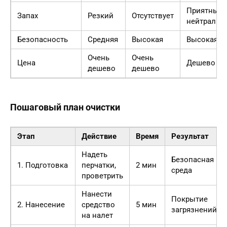
Приятный/
Запах
Резкий
Отсутствует
нейтральн
Безопасность
Средняя
Высокая
Высокая
Очень
Очень
Цена
Дешево
дешево
дешево
Пошаговый план очистки
Этап
Действие
Время
Результат
Надеть
Безопасная
1. Подготовка
перчатки,
2 мин
среда
проветрить
Нанести
Покрытие
2. Нанесение
средство
5 мин
загрязнений
на налет