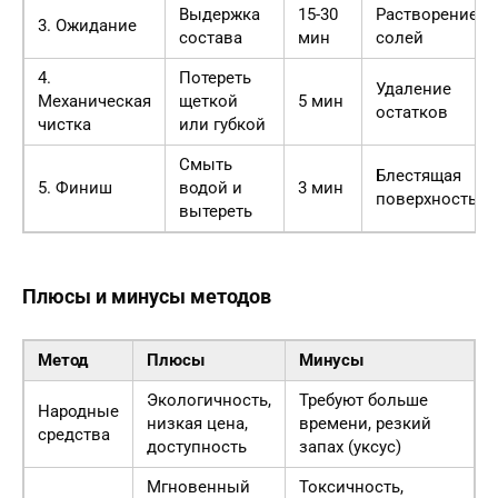
Выдержка
15-30
Растворение
3. Ожидание
состава
мин
солей
4.
Потереть
Удаление
Механическая
щеткой
5 мин
остатков
чистка
или губкой
Смыть
Блестящая
5. Финиш
водой и
3 мин
поверхность
вытереть
Плюсы и минусы методов
Метод
Плюсы
Минусы
Экологичность,
Требуют больше
Народные
низкая цена,
времени, резкий
средства
доступность
запах (уксус)
Мгновенный
Токсичность,