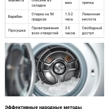
Манжета
плесени из
мин
тряпка
складок
Стирка на 90
1.5-2
Лимонная
Барабан
градусах
часа
кислота
Проветривание
3-5
Свободный
Просушка
всех отверстий
часов
доступ
Эффективные народные методы