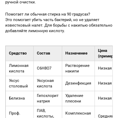
ручной очистки.
Помогает ли обычная стирка на 90 градусах?
Это помогает убить часть бактерий, но не удаляет
известковый налет. Для борьбы с накипью обязательно
добавляйте лимонную кислоту.
Цена
Средство
Состав
Назначение
(примерно
Лимонная
Растворение
C6H8O7
Низкая
кислота
накипи
Уксус
Уксусная
Дезинфекция
Низкая
столовый
кислота
Гипохлорит
Удаление
Белизна
Низкая
натрия
плесени
ПАВ,
Проф.
Комплексная
кислоты,
Средняя