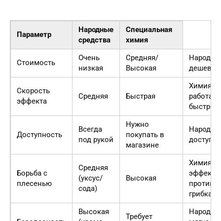
Народные
Специальная
Параметр
средства
химия
Очень
Средняя/
Народны
Стоимость
низкая
Высокая
дешевле
Химия
Скорость
Средняя
Быстрая
работает
эффекта
быстрее
Нужно
Всегда
Народны
Доступность
покупать в
под рукой
доступн
магазине
Химия
Средняя
Борьба с
эффекти
(уксус/
Высокая
плесенью
против
сода)
грибка
Высокая
Народны
Требует