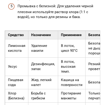
Промывка с белизной: Для удаления черной
плесени используйте раствор хлора (1:1 с
водой), но только для резины и бака.
Средство
Назначение
Применение
Безопасн
Безопасн
Лимонная
Удаление
В лоток,
не дышат
кислота
накипи
цикл 90°C
порошко
В лоток,
Дезинфекция,
Резкий за
Уксус
высокая
запах
проветри
темп.
Пищевая
Жир, легкий
Кашица на
Безопасн
сода
налет
поверхности
Хлор
Борьба с
Протирание
Только в
(Белизна)
грибком
манжеты
перчатках