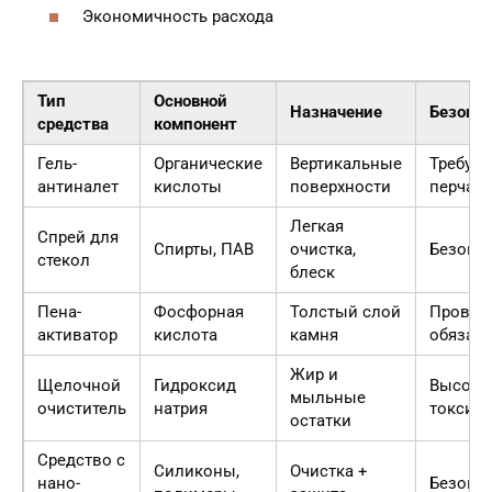
Экономичность расхода
Тип
Основной
Назначение
Безопа
средства
компонент
Гель-
Органические
Вертикальные
Требуют
антиналет
кислоты
поверхности
перчатк
Легкая
Спрей для
Спирты, ПАВ
очистка,
Безопа
стекол
блеск
Пена-
Фосфорная
Толстый слой
Провет
активатор
кислота
камня
обязат
Жир и
Щелочной
Гидроксид
Высока
мыльные
очиститель
натрия
токсич
остатки
Средство с
Силиконы,
Очистка +
нано-
Безопа