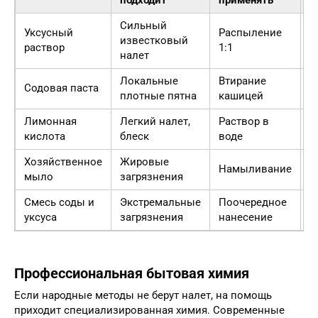
Сильный
Уксусный
Распыление
1
известковый
раствор
1:1
м
налет
Локальные
Втирание
Содовая паста
1
плотные пятна
кашицей
Лимонная
Легкий налет,
Раствор в
1
кислота
блеск
воде
Хозяйственное
Жировые
Намыливание
5
мыло
загрязнения
Смесь соды и
Экстремальные
Поочередное
1
уксуса
загрязнения
нанесение
Профессиональная бытовая химия
Если народные методы не берут налет, на помощь
приходит специализированная химия. Современные