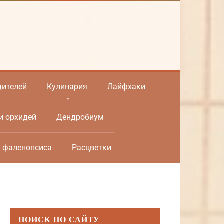
дителей
Кулинария
Лайфхаки
и орхидей
Дендробиум
е фаленопсиса
Расцветки
ПОИСК ПО САЙТУ