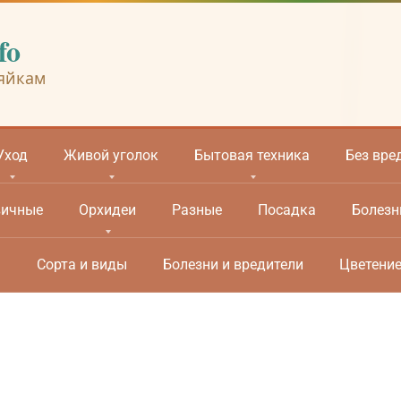
fo
яйкам
Уход
Живой уголок
Бытовая техника
Без вре
вичные
Орхидеи
Разные
Посадка
Болезн
м
Сорта и виды
Болезни и вредители
Цветени