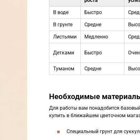
роста
успе
В воде
Быстро
Сред
В грунте
Средне
Высо
Листьями
Медленно
Сред
Детками
Быстро
Очен
Туманом
Средне
Высо
Необходимые материалы
Для работы вам понадобится базовый
купить в ближайшем цветочном магаз
Специальный грунт для суккул