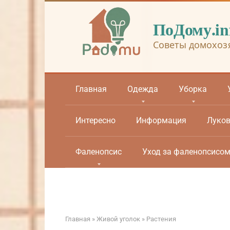
Перейти
к
ПоДому.in
контенту
Советы домохоз
Главная
Одежда
Уборка
Интересно
Информация
Луко
Фаленопсис
Уход за фаленопсисо
Главная
»
Живой уголок
»
Растения