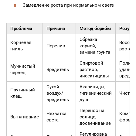
Замедление роста при нормальном свете
Проблема
Причина
Метод борьбы
Резуль
Обрезка
Корневая
Восста
Перелив
корней,
гниль
роста
замена грунта
Спиртовой
Полное
Мучнистый
Вредитель
раствор,
удален
червец
инсектициды
вредит
Сухой
Акарициды,
Паутинный
воздух/
гигиенический
Чистые
клещ
вредитель
душ
Перенос на
Нехватка
Компак
Вытягивание
солнце,
света
форма
досвечивание
Регулировка