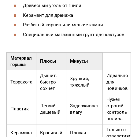
Древесный уголь от гнили
Керамзит для дренажа
Разбитый кирпич или мелкие камни
Специальный магазинный грунт для кактусов
Материал
Плюсы
Минусы
горшка
Дышит,
Идеально
Хрупкий,
Терракота
быстро
для
тяжелый
сохнет
новичков
Нужен
Легкий,
Задерживает
строгий
Пластик
дешевый
влагу
контроль
полива
Только с
Керамика
Красивый
Плохая
отверстиями