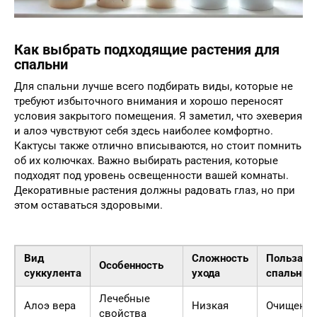
Как выбрать подходящие растения для
спальни
Для спальни лучше всего подбирать виды, которые не
требуют избыточного внимания и хорошо переносят
условия закрытого помещения. Я заметил, что эхеверия
и алоэ чувствуют себя здесь наиболее комфортно.
Кактусы также отлично вписываются, но стоит помнить
об их колючках. Важно выбирать растения, которые
подходят под уровень освещенности вашей комнаты.
Декоративные растения должны радовать глаз, но при
этом оставаться здоровыми.
Вид
Сложность
Польза д
Особенность
суккулента
ухода
спальни
Лечебные
Алоэ вера
Низкая
Очищение
свойства