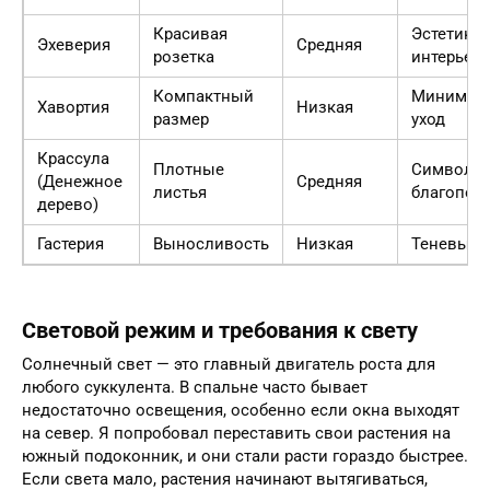
Красивая
Эстетика
Эхеверия
Средняя
розетка
интерьера
Компактный
Минимал
Хавортия
Низкая
размер
уход
Крассула
Плотные
Символ
(Денежное
Средняя
листья
благопол
дерево)
Гастерия
Выносливость
Низкая
Теневыно
Световой режим и требования к свету
Солнечный свет — это главный двигатель роста для
любого суккулента. В спальне часто бывает
недостаточно освещения, особенно если окна выходят
на север. Я попробовал переставить свои растения на
южный подоконник, и они стали расти гораздо быстрее.
Если света мало, растения начинают вытягиваться,