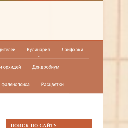
дителей
Кулинария
Лайфхаки
и орхидей
Дендробиум
е фаленопсиса
Расцветки
ПОИСК ПО САЙТУ