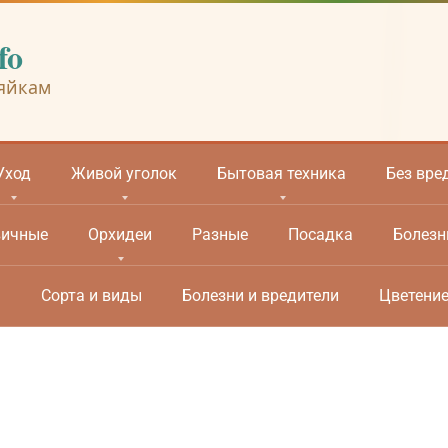
fo
яйкам
Уход
Живой уголок
Бытовая техника
Без вре
вичные
Орхидеи
Разные
Посадка
Болезн
м
Сорта и виды
Болезни и вредители
Цветени