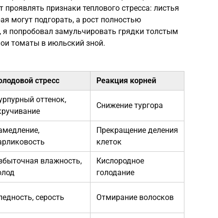
т проявлять признаки теплового стресса: листья
ая могут подгорать, а рост полностью
, я попробовал замульчировать грядки толстым
мои томаты в июльский зной.
олодовой стресс
Реакция корней
урпурный оттенок,
Снижение тургора
кручивание
амедление,
Прекращение деления
арликовость
клеток
збыточная влажность,
Кислородное
олод
голодание
ледность, серость
Отмирание волосков