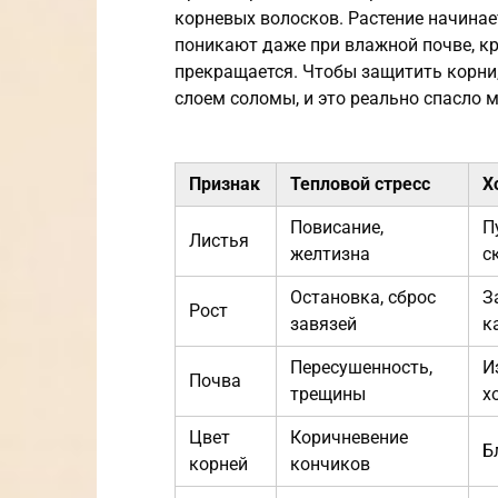
корневых волосков. Растение начинае
поникают даже при влажной почве, кр
прекращается. Чтобы защитить корни
слоем соломы, и это реально спасло 
Признак
Тепловой стресс
Х
Повисание,
П
Листья
желтизна
с
Остановка, сброс
З
Рост
завязей
к
Пересушенность,
И
Почва
трещины
х
Цвет
Коричневение
Б
корней
кончиков