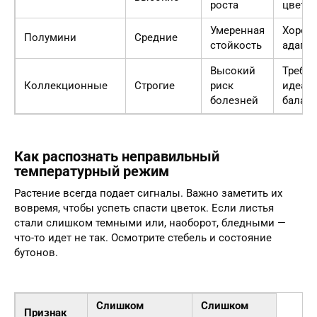
роста
цветк
Умеренная
Хорош
Полумини
Средние
стойкость
адапт
Высокий
Требу
Коллекционные
Строгие
риск
идеал
болезней
балан
Как распознать неправильный
температурный режим
Растение всегда подает сигналы. Важно заметить их
вовремя, чтобы успеть спасти цветок. Если листья
стали слишком темными или, наоборот, бледными —
что-то идет не так. Осмотрите стебель и состояние
бутонов.
Слишком
Слишком
Признак