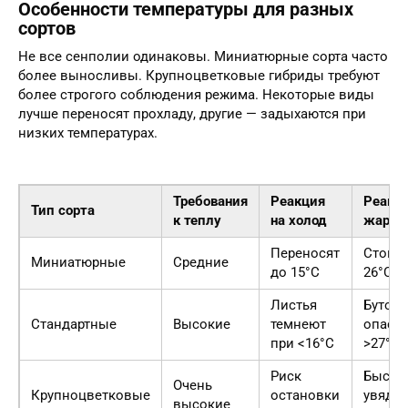
Особенности температуры для разных
сортов
Не все сенполии одинаковы. Миниатюрные сорта часто
более выносливы. Крупноцветковые гибриды требуют
более строгого соблюдения режима. Некоторые виды
лучше переносят прохладу, другие — задыхаются при
низких температурах.
Требования
Реакция
Реакци
Тип сорта
к теплу
на холод
жару
Переносят
Стойк
Миниатюрные
Средние
до 15°C
26°C
Листья
Бутоны
Стандартные
Высокие
темнеют
опасть
при <16°C
>27°C
Риск
Быстр
Очень
Крупноцветковые
остановки
увяда
высокие