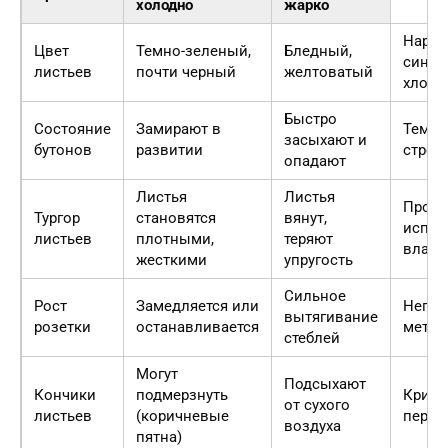
холодно
жарко
Наруш
Цвет
Темно-зеленый,
Бледный,
синте
листьев
почти черный
желтоватый
хлоро
Быстро
Состояние
Замирают в
Темпе
засыхают и
бутонов
развитии
стрес
опадают
Листья
Листья
Пробл
Тургор
становятся
вянут,
испар
листьев
плотными,
теряют
влаги
жесткими
упругость
Сильное
Рост
Замедляется или
Непр
вытягивание
розетки
останавливается
метаб
стеблей
Могут
Подсыхают
Кончики
подмерзнуть
Крити
от сухого
листьев
(коричневые
переп
воздуха
пятна)