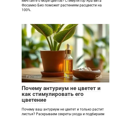
Мечтаете о море цветов? Стимулятор Яра Вита
Фосамко Био поможет растениям расцвести на
100%.
Растения
0
Почему антуриум не цветет и
как стимулировать его
цветение
Почему ваш антуриум не цветет и только растит
листья? Раскрываем секреты ухода и подбираем