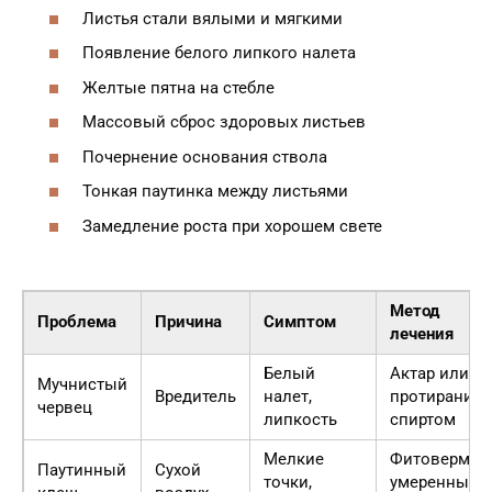
Листья стали вялыми и мягкими
Появление белого липкого налета
Желтые пятна на стебле
Массовый сброс здоровых листьев
Почернение основания ствола
Тонкая паутинка между листьями
Замедление роста при хорошем свете
Метод
Проблема
Причина
Симптом
лечения
Белый
Актар или
Мучнистый
Вредитель
налет,
протирание
червец
липкость
спиртом
Мелкие
Фитоверм,
Паутинный
Сухой
точки,
умеренный