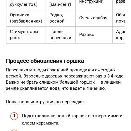
инструкции
развит
суккулентов)
(май-сент)
Органика
Редко,
Обога
Очень слабая
(разбавленная)
весной
почвы
Стимуляторы
После
Адапт
Разово
роста
пересадки
корней
Процесс обновления горшка
Пересадка молодых растений проводится ежегодно
весной. Взрослые деревья пересаживают раз в 3-4 года.
Важно не брать слишком большой горшок — в лишней
земле скапливается вода, что ведет к гниению.
Пошаговая инструкция по пересадке:
Подготавливаю новый горшок с отверстиями и
слоем керамзита.