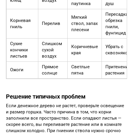
клещ
воздух
паутинка
душ
Пересадка,
Мягкий
Корневая
обрезка
Перелив
ствол, запах
гниль
гнили,
плесени
фунгицид
Сухие
Слишком
Коричневые
Убрать с
кончики
сухой
края
сквозняков
листьев
воздух
Прямое
Светлые
Притенение
Ожоги
солнце
пятна
растения
Решение типичных проблем
Если денежное дерево не растет, проверьте освещение
и размер горшка. Часто причина в том, что корни
заполнили все пространство. Если опадают листья —
скорее всего, вы переливаете растение или в комнате
слишком холодно. При гниении ствола нужно срочно