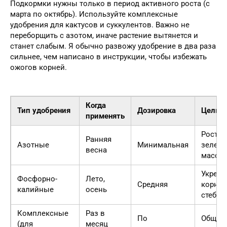
Подкормки нужны только в период активного роста (с
марта по октябрь). Используйте комплексные
удобрения для кактусов и суккулентов. Важно не
переборщить с азотом, иначе растение вытянется и
станет слабым. Я обычно развожу удобрение в два раза
сильнее, чем написано в инструкции, чтобы избежать
ожогов корней.
Когда
Тип удобрения
Дозировка
Цель
применять
Рост
Ранняя
Азотные
Минимальная
зелен
весна
массы
Укрепл
Фосфорно-
Лето,
Средняя
корней
калийные
осень
стебля
Комплексные
Раз в
По
Общее
(для
месяц