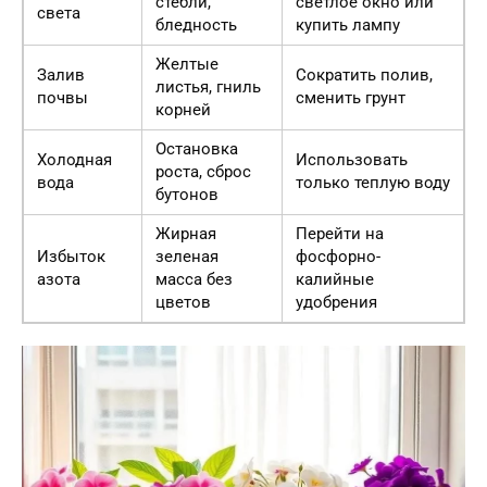
стебли,
светлое окно или
света
бледность
купить лампу
Желтые
Залив
Сократить полив,
листья, гниль
почвы
сменить грунт
корней
Остановка
Холодная
Использовать
роста, сброс
вода
только теплую воду
бутонов
Жирная
Перейти на
Избыток
зеленая
фосфорно-
азота
масса без
калийные
цветов
удобрения