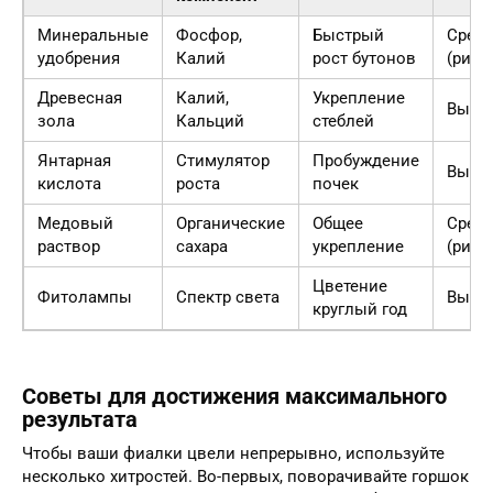
Минеральные
Фосфор,
Быстрый
Сред
удобрения
Калий
рост бутонов
(риск
Древесная
Калий,
Укрепление
Высо
зола
Кальций
стеблей
Янтарная
Стимулятор
Пробуждение
Высо
кислота
роста
почек
Медовый
Органические
Общее
Сред
раствор
сахара
укрепление
(риск
Цветение
Фитолампы
Спектр света
Высо
круглый год
Советы для достижения максимального
результата
Чтобы ваши фиалки цвели непрерывно, используйте
несколько хитростей. Во-первых, поворачивайте горшок