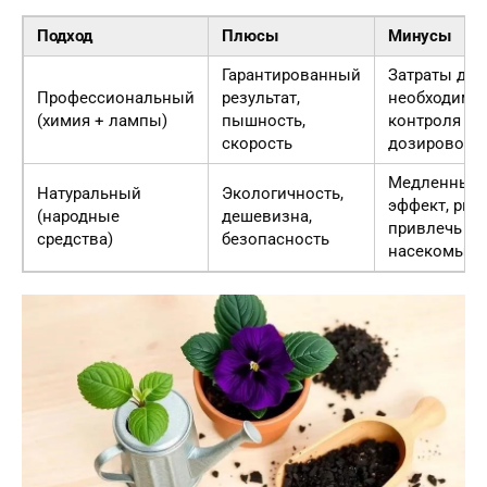
Подход
Плюсы
Минусы
Гарантированный
Затраты дене
Профессиональный
результат,
необходимо
(химия + лампы)
пышность,
контроля
скорость
дозировок
Медленный
Натуральный
Экологичность,
эффект, рис
(народные
дешевизна,
привлечь
средства)
безопасность
насекомых