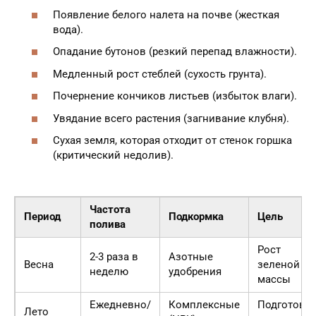
Появление белого налета на почве (жесткая
вода).
Опадание бутонов (резкий перепад влажности).
Медленный рост стеблей (сухость грунта).
Почернение кончиков листьев (избыток влаги).
Увядание всего растения (загнивание клубня).
Сухая земля, которая отходит от стенок горшка
(критический недолив).
Частота
Период
Подкормка
Цель
полива
Рост
2-3 раза в
Азотные
Весна
зеленой
неделю
удобрения
массы
Ежедневно/
Комплексные
Подготовк
Лето