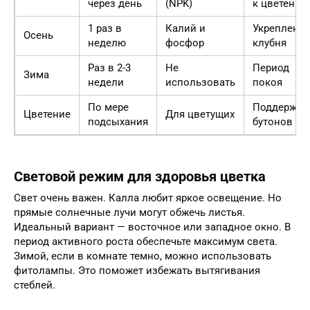
через день
(NPK)
к цветению
1 раз в
Калий и
Укреплени
Осень
неделю
фосфор
клубня
Раз в 2-3
Не
Период
Зима
недели
использовать
покоя
По мере
Поддержка
Цветение
Для цветущих
подсыхания
бутонов
Световой режим для здоровья цветка
Свет очень важен. Калла любит яркое освещение. Но
прямые солнечные лучи могут обжечь листья.
Идеальный вариант — восточное или западное окно. В
период активного роста обеспечьте максимум света.
Зимой, если в комнате темно, можно использовать
фитолампы. Это поможет избежать вытягивания
стеблей.