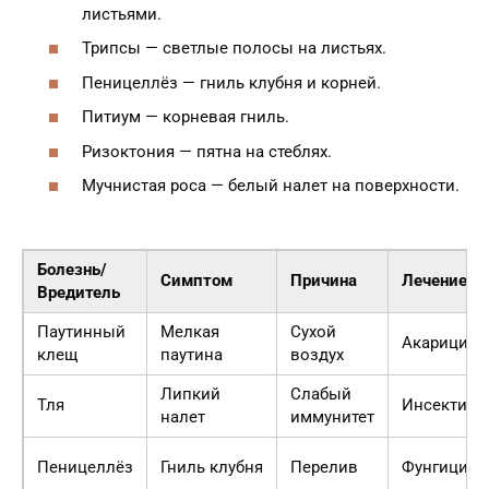
листьями.
Трипсы — светлые полосы на листьях.
Пеницеллёз — гниль клубня и корней.
Питиум — корневая гниль.
Ризоктония — пятна на стеблях.
Мучнистая роса — белый налет на поверхности.
Болезнь/
Симптом
Причина
Лечение
Вредитель
Паутинный
Мелкая
Сухой
Акарицид
клещ
паутина
воздух
Липкий
Слабый
Тля
Инсектиц
налет
иммунитет
Пеницеллёз
Гниль клубня
Перелив
Фунгицид