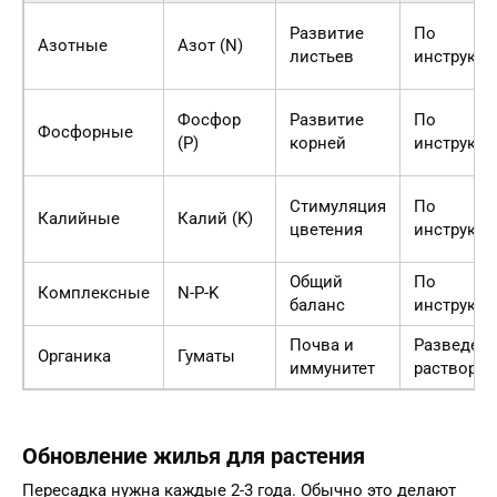
Развитие
По
Азотные
Азот (N)
листьев
инструкци
Фосфор
Развитие
По
Фосфорные
(P)
корней
инструкци
Стимуляция
По
Калийные
Калий (K)
цветения
инструкци
Общий
По
Комплексные
N-P-K
баланс
инструкци
Почва и
Разведен
Органика
Гуматы
иммунитет
раствор
Обновление жилья для растения
Пересадка нужна каждые 2-3 года. Обычно это делают