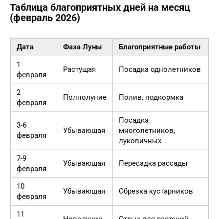
Таблица благоприятных дней на месяц
(февраль 2026)
Дата
Фаза Луны
Благоприятные работы
1
Растущая
Посадка однолетников
февраля
2
Полнолуние
Полив, подкормка
февраля
Посадка
3-6
Убывающая
многолетников,
февраля
луковичных
7-9
Убывающая
Пересадка рассады
февраля
10
Убывающая
Обрезка кустарников
февраля
11
Новолуние
Отдых для растений