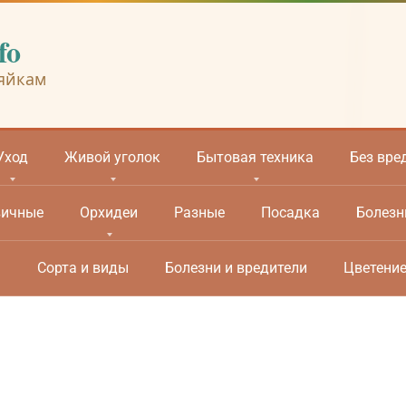
fo
яйкам
Уход
Живой уголок
Бытовая техника
Без вре
вичные
Орхидеи
Разные
Посадка
Болезн
м
Сорта и виды
Болезни и вредители
Цветени