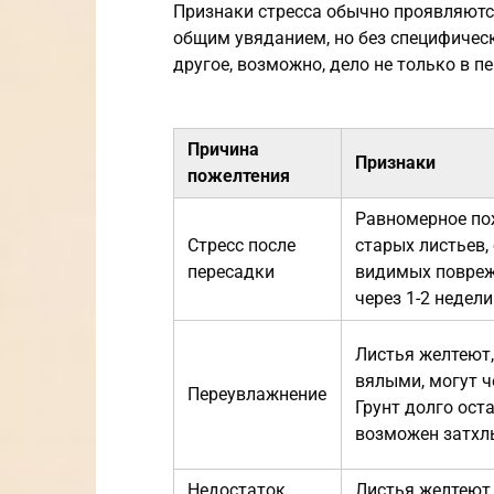
Признаки стресса обычно проявляют
общим увяданием, но без специфически
другое, возможно, дело не только в п
Причина
Признаки
пожелтения
Равномерное по
Стресс после
старых листьев,
пересадки
видимых повреж
через 1-2 недели
Листья желтеют,
вялыми, могут ч
Переувлажнение
Грунт долго ост
возможен затхл
Недостаток
Листья желтеют,