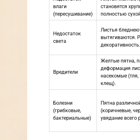
влаги
становятся хруп
(пересушивание)
полностью сухой
Листья бледнеют
Недостаток
вытягиваются. Р
света
декоративность
Желтые пятна, п
деформация лис
Вредители
насекомые (тля,
клещ).
Болезни
Пятна различно
(грибковые,
(коричневые, чер
бактериальные)
увядание всего 