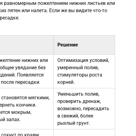
ся равномерным пожелтением нижних листьев или
х пятен или налета. Если же вы видите что-то
ересадке.
Решение
желтение нижних или
Оптимизация условий,
 общее увядание без
умеренный полив,
дений. Появляется
стимуляторы роста
 после пересадки.
корней.
Уменьшить полив,
 становятся мягкими,
проверить дренаж,
ернеть кончики.
возможно, пересадить
ается мокрым,
в свежий, более
ый запах.
рыхлый грунт.
 сохнут по краям,