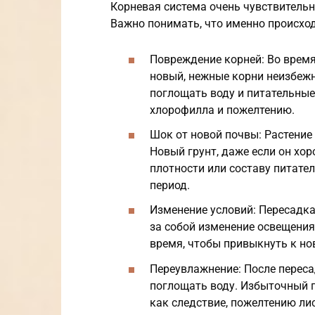
Корневая система очень чувствитель
Важно понимать, что именно происход
Повреждение корней: Во время
новый, нежные корни неизбежн
поглощать воду и питательные
хлорофилла и пожелтению.
Шок от новой почвы: Растение
Новый грунт, даже если он хор
плотности или составу питате
период.
Изменение условий: Пересадка
за собой изменение освещения
время, чтобы привыкнуть к н
Переувлажнение: После перес
поглощать воду. Избыточный п
как следствие, пожелтению ли