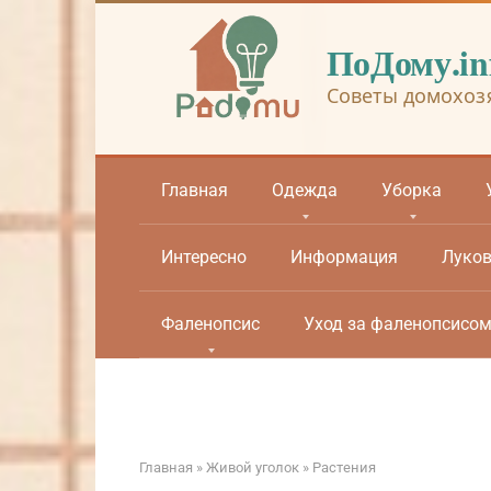
Перейти
к
ПоДому.in
контенту
Советы домохоз
Главная
Одежда
Уборка
Интересно
Информация
Луко
Фаленопсис
Уход за фаленопсисо
Главная
»
Живой уголок
»
Растения