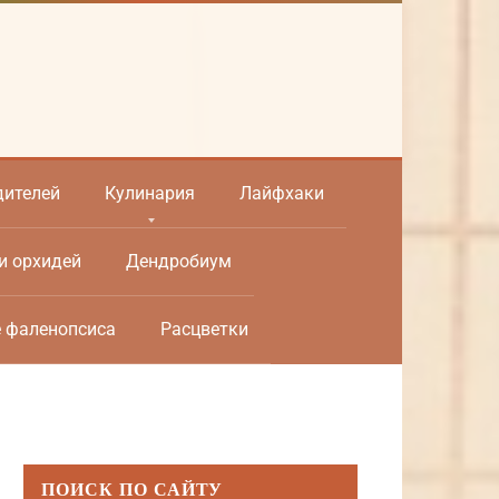
дителей
Кулинария
Лайфхаки
и орхидей
Дендробиум
е фаленопсиса
Расцветки
ПОИСК ПО САЙТУ