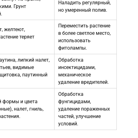
Наладить регулярный,
кими. Грунт
но умеренный полив.
.
Переместить растение
, желтеют,
в более светлое место,
астение теряет
использовать
.
фитолампы.
аутина, липкий налет,
Обработка
тьев, видимые
инсектицидами,
 щитовка, паутинный
механическое
удаление вредителей.
Обработка
й формы и цвета
фунгицидами,
ные), налет, гниль,
удаление пораженных
растения.
частей, улучшение
условий.