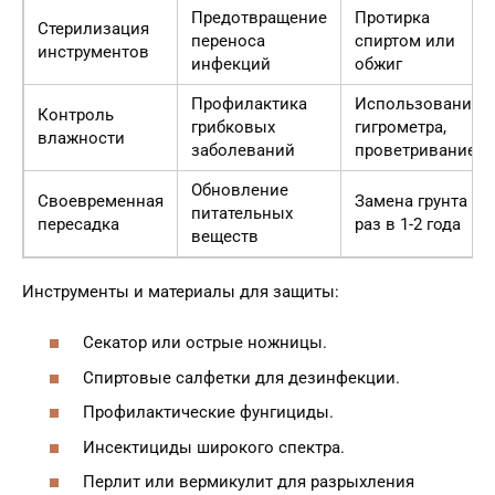
Предотвращение
Протирка
Стерилизация
переноса
спиртом или
инструментов
инфекций
обжиг
Профилактика
Использование
Контроль
грибковых
гигрометра,
влажности
заболеваний
проветривание
Обновление
Своевременная
Замена грунта
питательных
пересадка
раз в 1-2 года
веществ
Инструменты и материалы для защиты:
Секатор или острые ножницы.
Спиртовые салфетки для дезинфекции.
Профилактические фунгициды.
Инсектициды широкого спектра.
Перлит или вермикулит для разрыхления