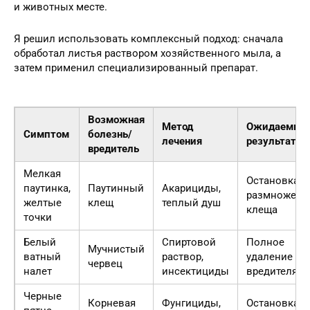
и животных месте.
Я решил использовать комплексный подход: сначала
обработал листья раствором хозяйственного мыла, а
затем применил специализированный препарат.
Возможная
Метод
Ожидаемый
Симптом
болезнь/
лечения
результат
вредитель
Мелкая
Остановка
паутинка,
Паутинный
Акарициды,
размножени
желтые
клещ
теплый душ
клеща
точки
Белый
Спиртовой
Полное
Мучнистый
ватный
раствор,
удаление
червец
налет
инсектициды
вредителя
Черные
Корневая
Фунгициды,
Остановка