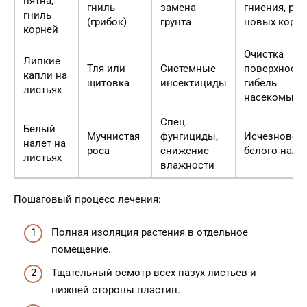
пятна,
гниль
замена
гниения, рос
гниль
(грибок)
грунта
новых корн
корней
Очистка
Липкие
Тля или
Системные
поверхности
капли на
щитовка
инсектициды
гибель
листьях
насекомых
Спец.
Белый
Мучнистая
фунгициды,
Исчезновен
налет на
роса
снижение
белого нале
листьях
влажности
Пошаговый процесс лечения:
Полная изоляция растения в отдельное
помещение.
Тщательный осмотр всех пазух листьев и
нижней стороны пластин.