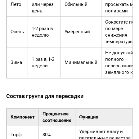
Лето
или через
Обильный
просыхать ме
день
поливами
Сократите пол
1-2 раза в
по мере
Осень
Умеренный
неделю
снижения
температуры
Не допускайте
1 раз в 1-2
полного
Зима
Минимальный
недели
пересыхания
земляного ком
Состав грунта для пересадки
Процентное
Компонент
Функция
соотношение
Удерживает влагу и
Торф
30%
питательные вещества