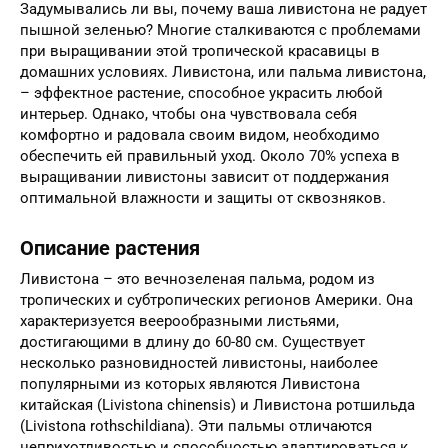
Задумывались ли вы, почему ваша ливистона не радует
пышной зеленью? Многие сталкиваются с проблемами
при выращивании этой тропической красавицы в
домашних условиях. Ливистона, или пальма ливистона,
– эффектное растение, способное украсить любой
интерьер. Однако, чтобы она чувствовала себя
комфортно и радовала своим видом, необходимо
обеспечить ей правильный уход. Около 70% успеха в
выращивании ливистоны зависит от поддержания
оптимальной влажности и защиты от сквозняков.
Описание растения
Ливистона – это вечнозеленая пальма, родом из
тропических и субтропических регионов Америки. Она
характеризуется веерообразными листьями,
достигающими в длину до 60-80 см. Существует
несколько разновидностей ливистоны, наиболее
популярными из которых являются Ливистона
китайская (Livistona chinensis) и Ливистона ротшильда
(Livistona rothschildiana). Эти пальмы отличаются
неприхотливостью и способностью адаптироваться к