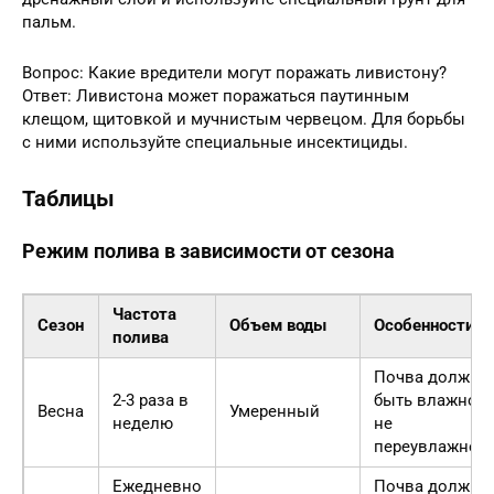
пальм.
Вопрос: Какие вредители могут поражать ливистону?
Ответ: Ливистона может поражаться паутинным
клещом, щитовкой и мучнистым червецом. Для борьбы
с ними используйте специальные инсектициды.
Таблицы
Режим полива в зависимости от сезона
Частота
Сезон
Объем воды
Особенности
полива
Почва должна
2-3 раза в
быть влажной,
Весна
Умеренный
неделю
не
переувлажнен
Ежедневно
Почва должна