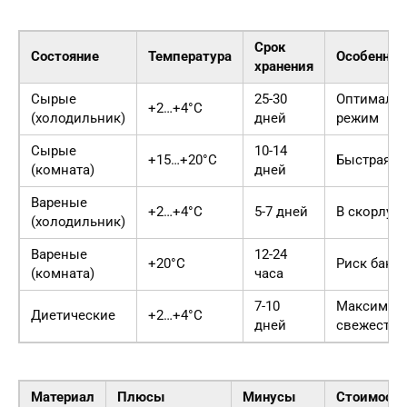
Срок
Состояние
Температура
Особеннос
хранения
Сырые
25-30
Оптималь
+2…+4°C
(холодильник)
дней
режим
Сырые
10-14
+15…+20°C
Быстрая п
(комната)
дней
Вареные
+2…+4°C
5-7 дней
В скорлуп
(холодильник)
Вареные
12-24
+20°C
Риск бакт
(комната)
часа
7-10
Максимал
Диетические
+2…+4°C
дней
свежесть
Материал
Плюсы
Минусы
Стоимость