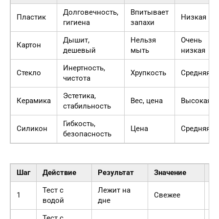
Долговечность,
Впитывает
Пластик
Низкая
гигиена
запахи
Дышит,
Нельзя
Очень
Картон
дешевый
мыть
низкая
Инертность,
Стекло
Хрупкость
Средняя
чистота
Эстетика,
Керамика
Вес, цена
Высокая
стабильность
Гибкость,
Силикон
Цена
Средняя
безопасность
Шаг
Действие
Результат
Значение
В
Тест с
Лежит на
1
Свежее
Б
водой
дне
Тест с