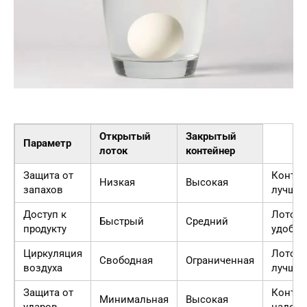
Открытый
Закрытый
Параметр
лоток
контейнер
Защита от
Контей
Низкая
Высокая
запахов
лучше
Доступ к
Лоток
Быстрый
Средний
продукту
удобне
Циркуляция
Лоток
Свободная
Ограниченная
воздуха
лучше
Защита от
Контей
Минимальная
Высокая
ударов
надеж