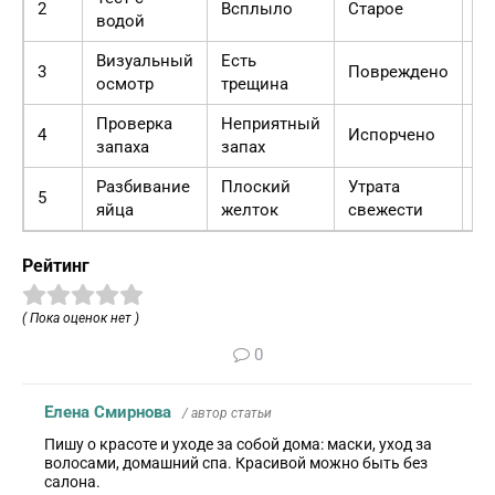
2
Всплыло
Старое
Ут
водой
Визуальный
Есть
И
3
Повреждено
осмотр
трещина
ср
Проверка
Неприятный
4
Испорчено
В
запаха
запах
Разбивание
Плоский
Утрата
Не
5
яйца
желток
свежести
в
Рейтинг
( Пока оценок нет )
0
Елена Смирнова
/ автор статьи
Пишу о красоте и уходе за собой дома: маски, уход за
волосами, домашний спа. Красивой можно быть без
салона.