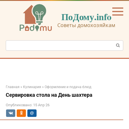
Перейти
к
ПоДому.info
контенту
Советы домохозяйкам
Поиск:
Главная
»
Кулинария
»
Оформление и подача блюд
Сервировка стола на День шахтера
Опубликовано:
15 Апр 26