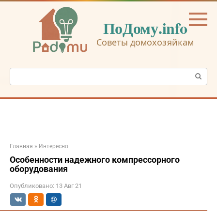
Перейти
к
ПоДому.info
контенту
Советы домохозяйкам
Поиск:
Главная
»
Интересно
Особенности надежного компрессорного
оборудования
Опубликовано:
13 Авг 21