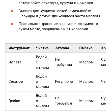
затачивайте секаторы, сургучи и ножовки.
Смазка движущихся частей: смазывайте
шарниры и другие движущиеся части маслом.
Правильное хранение: храните инструмент в
сухом месте, защищенном от коррозии.
Инструмент
Чистка
Заточка
Смазка
Хран
Водой
Не
Сухо
Лопата
с
Маслом
требуется
мест
мылом
Водой
Секатор
с
Регулярно
Маслом
Чехо
мылом
Водой
Не
Сухо
Грабли
с
Маслом
требуется
мест
мылом