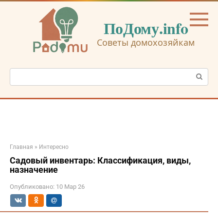
Перейти
к
ПоДому.info
контенту
Советы домохозяйкам
Поиск:
Главная
»
Интересно
Садовый инвентарь: Классификация, виды,
назначение
Опубликовано:
10 Мар 26