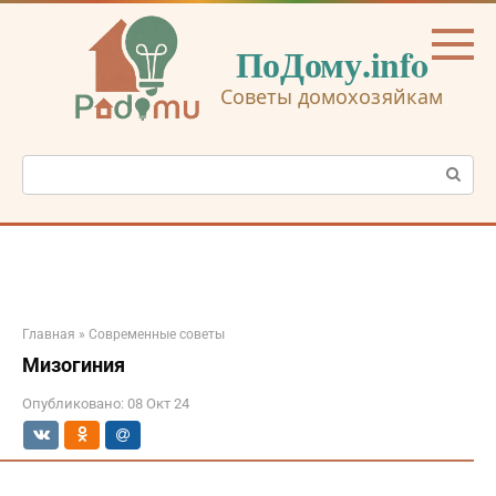
Перейти
к
ПоДому.info
контенту
Советы домохозяйкам
Поиск:
Главная
»
Современные советы
Мизогиния
Опубликовано:
08 Окт 24