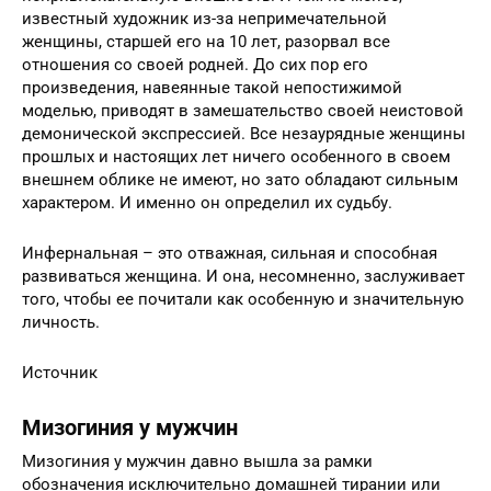
разбившая сердце Сальвадору Дали, имела крайне
непривлекательную внешность. И тем не менее,
известный художник из-за непримечательной
женщины, старшей его на 10 лет, разорвал все
отношения со своей родней. До сих пор его
произведения, навеянные такой непостижимой
моделью, приводят в замешательство своей неистовой
демонической экспрессией. Все незаурядные женщины
прошлых и настоящих лет ничего особенного в своем
внешнем облике не имеют, но зато обладают сильным
характером. И именно он определил их судьбу.
Инфернальная – это отважная, сильная и способная
развиваться женщина. И она, несомненно, заслуживает
того, чтобы ее почитали как особенную и значительную
личность.
Источник
Мизогиния у мужчин