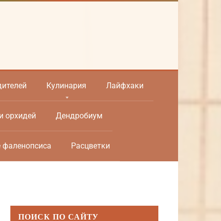
дителей
Кулинария
Лайфхаки
и орхидей
Дендробиум
е фаленопсиса
Расцветки
ПОИСК ПО САЙТУ