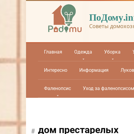
Перейти
к
ПоДому.in
контенту
Советы домохоз
Главная
Одежда
Уборка
Интересно
Информация
Луко
Фаленопсис
Уход за фаленопсисо
дом престарелых