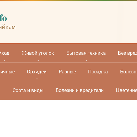
fo
яйкам
Уход
Живой уголок
Бытовая техника
Без вре
вичные
Орхидеи
Разные
Посадка
Болезн
м
Сорта и виды
Болезни и вредители
Цветени