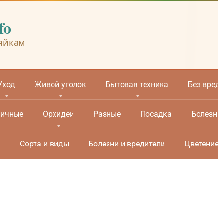
fo
яйкам
Уход
Живой уголок
Бытовая техника
Без вре
вичные
Орхидеи
Разные
Посадка
Болезн
м
Сорта и виды
Болезни и вредители
Цветени