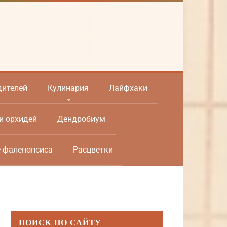
дителей
Кулинария
Лайфхаки
и орхидей
Дендробиум
е фаленопсиса
Расцветки
ПОИСК ПО САЙТУ