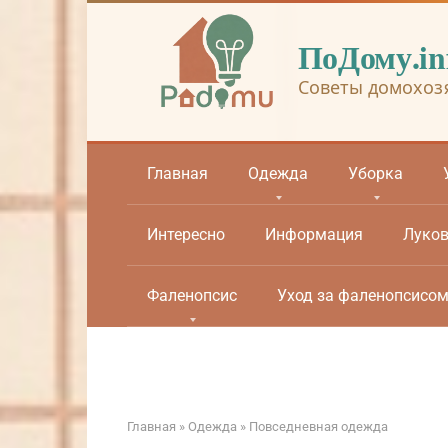
Перейти
к
ПоДому.in
контенту
Советы домохоз
Главная
Одежда
Уборка
Интересно
Информация
Луко
Фаленопсис
Уход за фаленопсисо
Главная
»
Одежда
»
Повседневная одежда