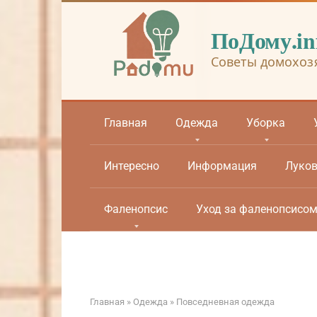
Перейти
к
ПоДому.in
контенту
Советы домохоз
Главная
Одежда
Уборка
Интересно
Информация
Луко
Фаленопсис
Уход за фаленопсисо
Главная
»
Одежда
»
Повседневная одежда