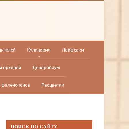
дителей
Кулинария
Лайфхаки
и орхидей
Дендробиум
е фаленопсиса
Расцветки
ПОИСК ПО САЙТУ