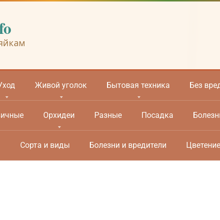
fo
яйкам
Уход
Живой уголок
Бытовая техника
Без вре
вичные
Орхидеи
Разные
Посадка
Болезн
м
Сорта и виды
Болезни и вредители
Цветени