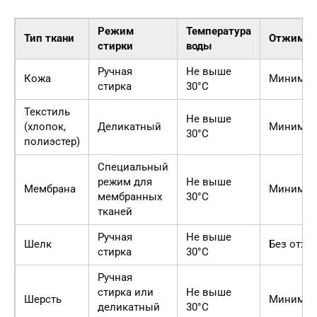
Режим
Температура
Тип ткани
Отжим
стирки
воды
Ручная
Не выше
Кожа
Минимал
стирка
30°C
Текстиль
Не выше
(хлопок,
Деликатный
Минимал
30°C
полиэстер)
Специальный
режим для
Не выше
Мембрана
Минимал
мембранных
30°C
тканей
Ручная
Не выше
Шелк
Без отжи
стирка
30°C
Ручная
стирка или
Не выше
Шерсть
Минимал
деликатный
30°C