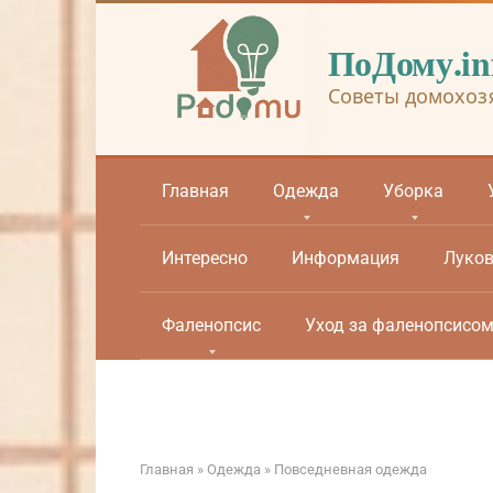
Перейти
к
ПоДому.in
контенту
Советы домохоз
Главная
Одежда
Уборка
Интересно
Информация
Луко
Фаленопсис
Уход за фаленопсисо
Главная
»
Одежда
»
Повседневная одежда