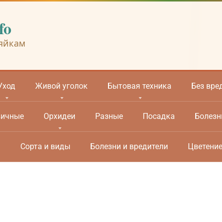
fo
яйкам
Уход
Живой уголок
Бытовая техника
Без вре
вичные
Орхидеи
Разные
Посадка
Болезн
м
Сорта и виды
Болезни и вредители
Цветени