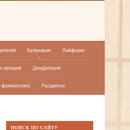
дителей
Кулинария
Лайфхаки
и орхидей
Дендробиум
е фаленопсиса
Расцветки
ПОИСК ПО САЙТУ