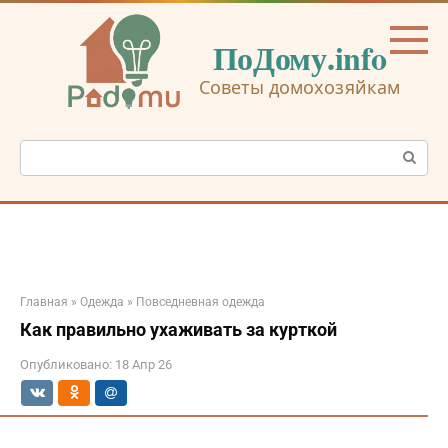
Перейти
к
ПоДому.info
контенту
Советы домохозяйкам
Поиск:
Главная
»
Одежда
»
Повседневная одежда
Как правильно ухаживать за курткой
Опубликовано:
18 Апр 26