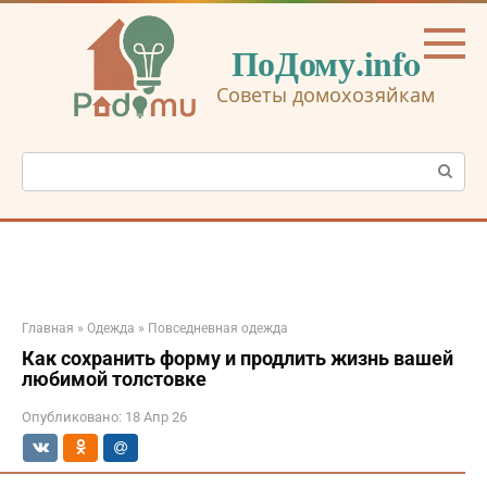
Перейти
к
ПоДому.info
контенту
Советы домохозяйкам
Поиск:
Главная
»
Одежда
»
Повседневная одежда
Как сохранить форму и продлить жизнь вашей
любимой толстовке
Опубликовано:
18 Апр 26