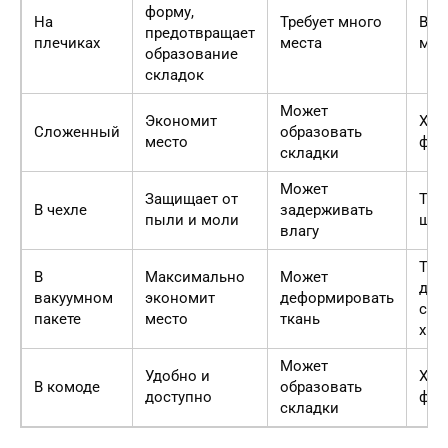
форму,
На
Требует много
Все
предотвращает
плечиках
места
мат
образование
складок
Может
Экономит
Хло
Сложенный
образовать
место
фли
складки
Может
Защищает от
Три
В чехле
задерживать
пыли и моли
шер
влагу
Тол
В
Максимально
Может
для
вакуумном
экономит
деформировать
сез
пакете
место
ткань
хра
Может
Удобно и
Хло
В комоде
образовать
доступно
фли
складки