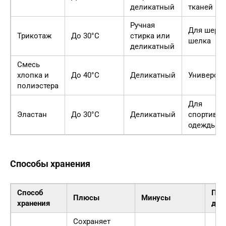
деликатный
тканей
Ручная
Для шерст
Трикотаж
До 30°C
стирка или
шелка
деликатный
Смесь
хлопка и
До 40°C
Деликатный
Универса
полиэстера
Для
Эластан
До 30°C
Деликатный
спортивн
одежды
Способы хранения
Способ
Под
Плюсы
Минусы
хранения
для
Сохраняет