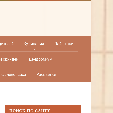
дителей
Кулинария
Лайфхаки
и орхидей
Дендробиум
е фаленопсиса
Расцветки
ПОИСК ПО САЙТУ