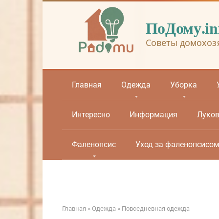
Перейти
к
ПоДому.in
контенту
Советы домохоз
Главная
Одежда
Уборка
Интересно
Информация
Луко
Фаленопсис
Уход за фаленопсисо
Главная
»
Одежда
»
Повседневная одежда