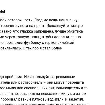
ом
бой осторожности. Гладьте вещь наизнанку,
горячего утюга на принт. Используйте низкую
указано, что глажка запрещена, лучше обойтись
ами через тонкую ткань, чтобы дополнительно
но прогладил футболку с термонаклейкой
тклеилась. С тех пор я стал более
гда проблема. Не используйте агрессивные
ватель или растворитель – они могут повредить
гкое мыло или специальный пятновыводитель для
 на пятно, оставьте на несколько минут, а затем
 пробовал разные пятновыводители, и заметил,
чше справляются с органическими пятнами, но при