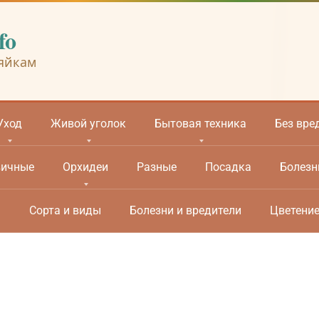
fo
яйкам
Уход
Живой уголок
Бытовая техника
Без вре
вичные
Орхидеи
Разные
Посадка
Болезн
м
Сорта и виды
Болезни и вредители
Цветени