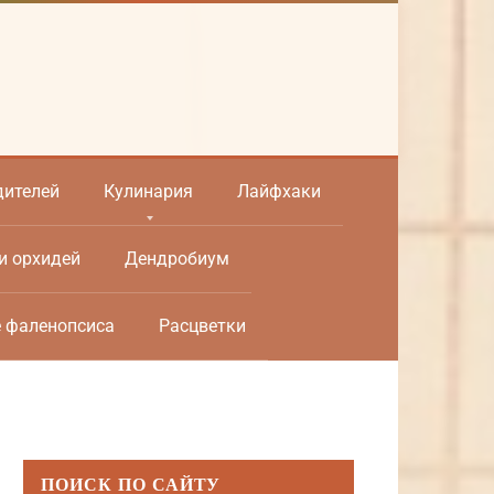
дителей
Кулинария
Лайфхаки
и орхидей
Дендробиум
е фаленопсиса
Расцветки
ПОИСК ПО САЙТУ