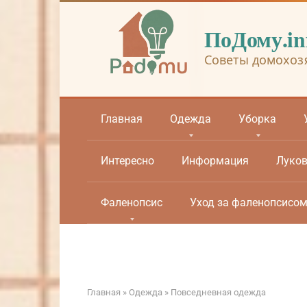
Перейти
к
ПоДому.in
контенту
Советы домохоз
Главная
Одежда
Уборка
Интересно
Информация
Луко
Фаленопсис
Уход за фаленопсисо
Главная
»
Одежда
»
Повседневная одежда