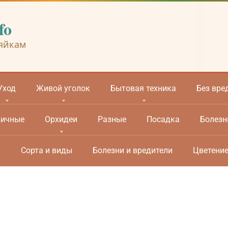
fo
яйкам
Уход
Живой уголок
Бытовая техника
Без вре
вичные
Орхидеи
Разные
Посадка
Болезн
м
Сорта и виды
Болезни и вредители
Цветени