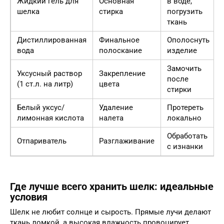
Жидкий гель для
Основная
в воде,
шелка
стирка
погрузить
ткань
Дистиллированная
Финальное
Ополоснуть
вода
полоскание
изделие
Замочить
Уксусный раствор
Закрепление
после
(1 ст.л. на литр)
цвета
стирки
Белый уксус/
Удаление
Протереть
лимонная кислота
налета
локально
Обработать
Отпариватель
Разглаживание
с изнанки
Где лучше всего хранить шелк: идеальные
условия
Шелк не любит солнце и сырость. Прямые лучи делают
ткань ломкой, а высокая влажность провоцирует