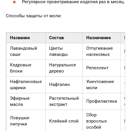
Регулярное проветривание изделия раз в месяц.
Способы защиты от моли:
Название
Состав
Назначение
Бе
Лавандовый
Цветы
Отпугивание
Бе
саше
лаванды
насекомых
Кедровые
Натуральное
Репеллент
Бе
блоки
дерево
Нафталиновые
Уничтожение
Нафталин
То
шарики
моли
Эфирные
Растительный
Ср
Профилактика
масла
экстракт
(а
Сбор
Ловушки-
Клейкий слой
взрослых
Бе
липучки
особей