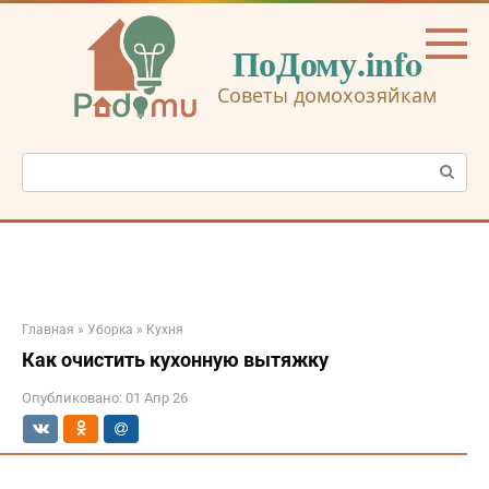
Перейти
к
ПоДому.info
контенту
Советы домохозяйкам
Поиск:
Главная
»
Уборка
»
Кухня
Как очистить кухонную вытяжку
Опубликовано:
01 Апр 26