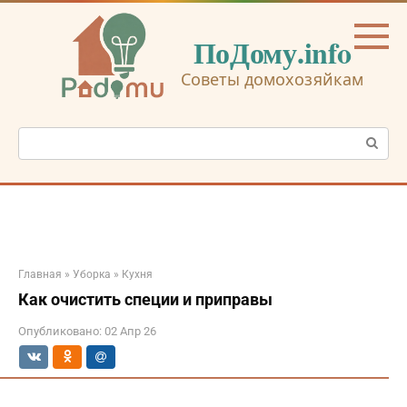
Перейти
к
ПоДому.info
контенту
Советы домохозяйкам
Поиск:
Главная
»
Уборка
»
Кухня
Как очистить специи и приправы
Опубликовано:
02 Апр 26