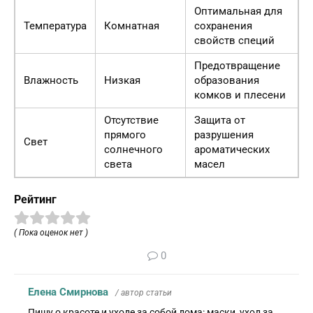
Оптимальная для
Температура
Комнатная
сохранения
свойств специй
Предотвращение
Влажность
Низкая
образования
комков и плесени
Отсутствие
Защита от
прямого
разрушения
Свет
солнечного
ароматических
света
масел
Рейтинг
( Пока оценок нет )
0
Елена Смирнова
/ автор статьи
Пишу о красоте и уходе за собой дома: маски, уход за