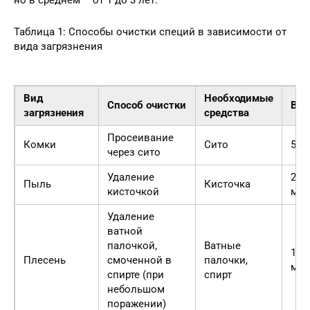
Таблица 1: Способы очистки специй в зависимости от
вида загрязнения
Вид
Необходимые
Способ очистки
Вре
загрязнения
средства
Просеивание
Комки
Сито
5 м
через сито
Удаление
2
Пыль
Кисточка
кисточкой
мин
Удаление
ватной
палочкой,
Ватные
10
Плесень
смоченной в
палочки,
мин
спирте (при
спирт
небольшом
поражении)