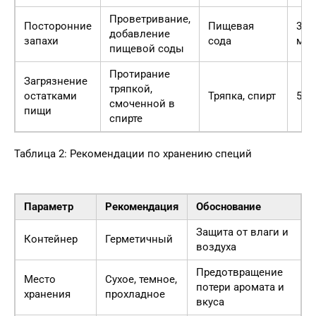
Проветривание,
Посторонние
Пищевая
30
добавление
запахи
сода
мин
пищевой соды
Протирание
Загрязнение
тряпкой,
остатками
Тряпка, спирт
5 м
смоченной в
пищи
спирте
Таблица 2: Рекомендации по хранению специй
Параметр
Рекомендация
Обоснование
Защита от влаги и
Контейнер
Герметичный
воздуха
Предотвращение
Место
Сухое, темное,
потери аромата и
хранения
прохладное
вкуса