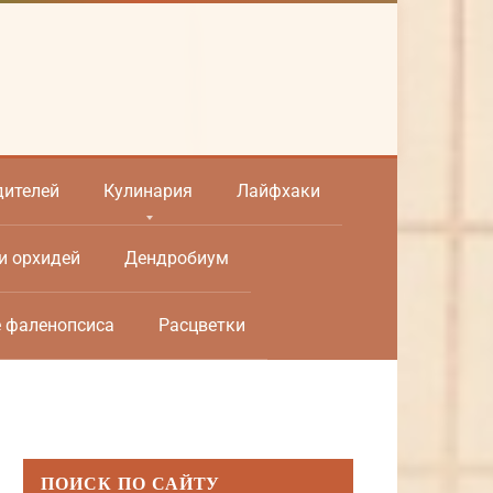
дителей
Кулинария
Лайфхаки
и орхидей
Дендробиум
е фаленопсиса
Расцветки
ПОИСК ПО САЙТУ