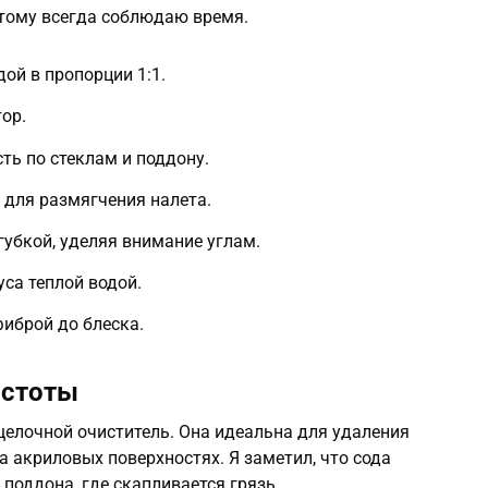
тому всегда соблюдаю время.
ой в пропорции 1:1.
ор.
ь по стеклам и поддону.
 для размягчения налета.
губкой, уделяя внимание углам.
уса теплой водой.
иброй до блеска.
истоты
щелочной очиститель. Она идеальна для удаления
а акриловых поверхностях. Я заметил, что сода
 поддона, где скапливается грязь.