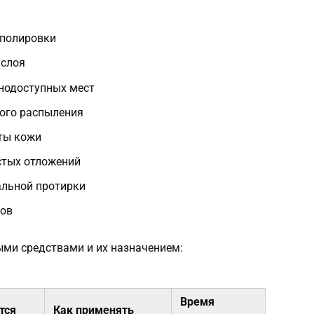
 полировки
 слоя
днодоступных мест
ого распыления
ты кожи
стых отложений
альной протирки
ров
ыми средствами и их назначением:
Время
тся
Как применять