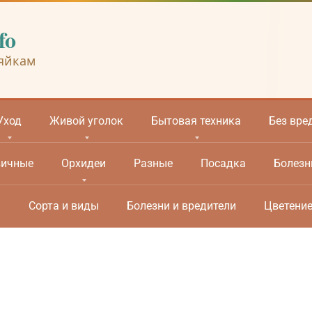
fo
яйкам
Уход
Живой уголок
Бытовая техника
Без вре
вичные
Орхидеи
Разные
Посадка
Болезн
м
Сорта и виды
Болезни и вредители
Цветени