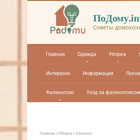
Перейти
к
ПоДому.in
контенту
Советы домохоз
Главная
Одежда
Уборка
Интересно
Информация
Луко
Фаленопсис
Уход за фаленопсисо
Главная
»
Уборка
»
Санузел