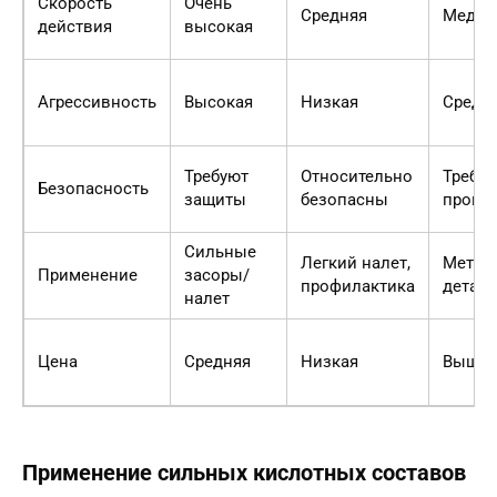
Скорость
Очень
Средняя
Медле
действия
высокая
Агрессивность
Высокая
Низкая
Средн
Требуют
Относительно
Требу
Безопасность
защиты
безопасны
прове
Сильные
Легкий налет,
Метал
Применение
засоры/
профилактика
детал
налет
Цена
Средняя
Низкая
Выше 
Применение сильных кислотных составов