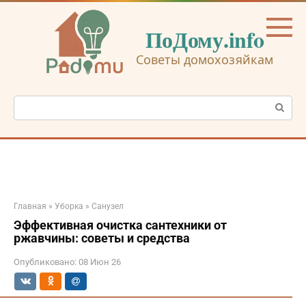
Перейти
к
ПоДому.info
контенту
Советы домохозяйкам
Поиск:
Главная
»
Уборка
»
Санузел
Эффективная очистка сантехники от
ржавчины: советы и средства
Опубликовано:
08 Июн 26