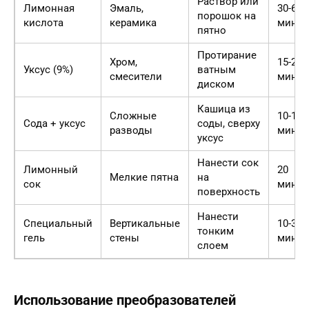
Раствор или
Лимонная
Эмаль,
30-60
порошок на
кислота
керамика
мин
пятно
Протирание
Хром,
15-20
Уксус (9%)
ватным
смесители
мин
диском
Кашица из
Сложные
10-15
Сода + уксус
соды, сверху
разводы
мин
уксус
Нанести сок
Лимонный
20
Мелкие пятна
на
сок
мин
поверхность
Нанести
Специальный
Вертикальные
10-30
тонким
гель
стены
мин
слоем
Использование преобразователей