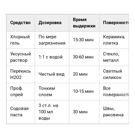
Время
Средство
Дозировка
Поверхность
выдержки
Хлорный
По мере
Керамика,
15-30 мин
гель
загрязнения
плитка
Уксусный
Стекло,
1:1 с водой
30-60 мин
раствор
металл
Перекись
Светлый
Чистый вид
20 мин
H2O2
силикон
Проф.
Тонким
Все
10-15 мин
спрей
слоем
поверхности
3 ст.л. на
Содовая
Швы,
100 мл
30 мин
паста
раковина
воды