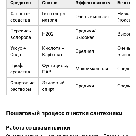
Средство
Состав
Эффективность
Безопас
Хлорные
Гипохлорит
Низкая
Очень высокая
средства
натрия
(токсич
Перекись
Средняя/
H2O2
Высока
водорода
Высокая
Уксус +
Кислота +
Очень
Средняя
Сода
Карбонат
высока
Проф.
Фунгициды,
Максимальная
Средняя
средства
ПАВ
Спиртовые
Этиловый
Средняя
Средняя
растворы
спирт
Пошаговый процесс очистки сантехники
Работа со швами плитки