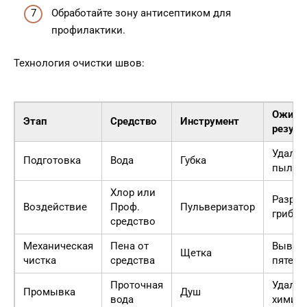
Обработайте зону антисептиком для
профилактики.
Технология очистки швов:
Ожида
Этап
Средство
Инструмент
резуль
Удален
Подготовка
Вода
Губка
пыли
Хлор или
Разру
Воздействие
Проф.
Пульверизатор
грибка
средство
Механическая
Пена от
Вывед
Щетка
чистка
средства
пятен
Проточная
Удален
Промывка
Душ
вода
химии