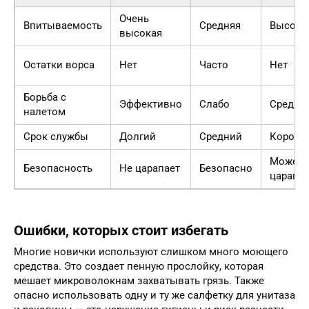
Очень
Впитываемость
Средняя
Высока
высокая
Остатки ворса
Нет
Часто
Нет
Борьба с
Эффективно
Слабо
Средне
налетом
Срок службы
Долгий
Средний
Коротк
Может
Безопасность
Не царапает
Безопасно
царапат
Ошибки, которых стоит избегать
Многие новички используют слишком много моющего
средства. Это создает пенную прослойку, которая
мешает микроволокнам захватывать грязь. Также
опасно использовать одну и ту же салфетку для унитаза