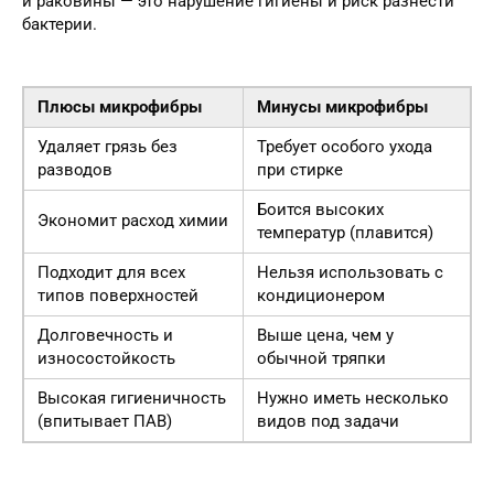
и раковины — это нарушение гигиены и риск разнести
бактерии.
Плюсы микрофибры
Минусы микрофибры
Удаляет грязь без
Требует особого ухода
разводов
при стирке
Боится высоких
Экономит расход химии
температур (плавится)
Подходит для всех
Нельзя использовать с
типов поверхностей
кондиционером
Долговечность и
Выше цена, чем у
износостойкость
обычной тряпки
Высокая гигиеничность
Нужно иметь несколько
(впитывает ПАВ)
видов под задачи