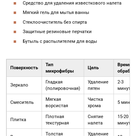
Средство для удаления известкового налета
Мягкий гель для мытья ванны
Стеклоочиститель без спирта
Защитные резиновые перчатки
Бутыль с распылителем для воды
Тип
Время
Поверхность
Цель
микрофибры
обработ
Гладкая
Удаление
2-3
Зеркало
(полировочная)
пятен
минуты
Мягкая
Чистка
Смеситель
5 минут
ворсистая
хрома
Плотная
Снятие
15-20
Плитка
текстурная
налета
минут
Толстая
Удаление