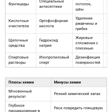
Специальные
Фунгициды
потолок,
Ср
антисептики
швы
Удаление
Кислотные
Ортофосфорная
Ра
ржавчины и
очистители
кислота
ко
грибка
Жировые
Щелочные
Гидроксид
отложения с
Ед
средства
натрия
плесенью
Спиртовые
Изопропиловый
Дезинфекция
Ог
растворы
спирт
поверхностей
Плюсы химии
Минусы химии
Мгновенный
Резкий химический запах
результат
Глубокое
Риск повредить глянцевую
проникновение в