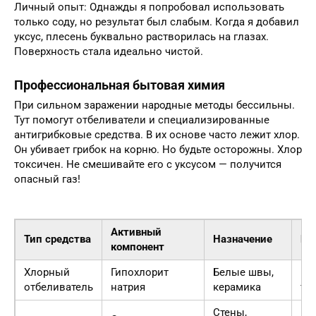
Личный опыт: Однажды я попробовал использовать
только соду, но результат был слабым. Когда я добавил
уксус, плесень буквально растворилась на глазах.
Поверхность стала идеально чистой.
Профессиональная бытовая химия
При сильном заражении народные методы бессильны.
Тут помогут отбеливатели и специализированные
антигрибковые средства. В их основе часто лежит хлор.
Он убивает грибок на корню. Но будьте осторожны. Хлор
токсичен. Не смешивайте его с уксусом — получится
опасный газ!
Активный
Тип средства
Назначение
Бе
компонент
Хлорный
Гипохлорит
Белые швы,
Вы
отбеливатель
натрия
керамика
то
Стены,