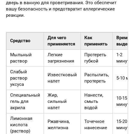
дверь в ванную для проветривания. Это обеспечит
вашу безопасность и предотвратит аллергические
реакции.
Для чего
Как
Время
Средство
применяется
применять
выдерж
Мыльный
Легкие
Протереть
1-2
раствор
загрязнения
губкой
минуты
Слабый
Известковый
Распылить,
раствор
5-10 ми
налет
протереть
уксуса
Специальный
Жир,
Нанести,
10-15
гель для
сильный
смыть
минут
акрила
налет
водой
Лимонная
Ржавчина,
Точечное
15-20
кислота
желтизна
нанесение
минут
(раствор)