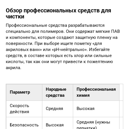
Обзор профессиональных средств для
чистки
Профессиональные средства разрабатываются
специально для полимеров. Они содержат мягкие ПАВ
и компоненты, которые создают защитную пленку на
поверхности. При выборе ищите пометку «для
акриловых ванн» или «pH-нейтрально». Избегайте
средств, в составе которых есть хлор или сильные
кислоты, так как они могут привести к пожелтению
акрила.
Народные
Профессиональная
Параметр
средства
химия
Скорость
Пр
Средняя
Высокая
действия
бы
Средняя (нужны
На
Безопасность
Высокая
перчатки)
ме