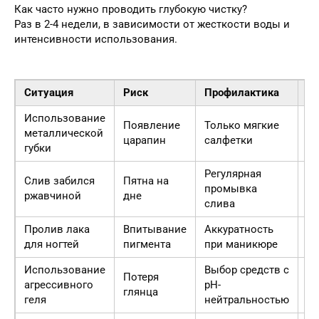
Как часто нужно проводить глубокую чистку?
Раз в 2-4 недели, в зависимости от жесткости воды и
интенсивности использования.
Ситуация
Риск
Профилактика
Р
Использование
Появление
Только мягкие
П
металлической
царапин
салфетки
па
губки
Регулярная
Слив забился
Пятна на
Ра
промывка
ржавчиной
дне
к
слива
Пролив лака
Впитывание
Аккуратность
Сп
для ногтей
пигмента
при маникюре
Использование
Выбор средств с
Потеря
П
агрессивного
pH-
глянца
п
геля
нейтральностью