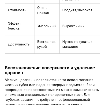
Очень
Стоимость
Средняя/Высокая
Со
низкая
Хи
Эффект
Умеренный
Выраженный
бо
блеска
гл
На
Всегда под
Нужно покупать в
Доступность
ср
рукой
магазине
до
Восстановление поверхности и удаление
царапин
Мелкие царапины появляются из-за использования
жестких губок или падения твердых предметов. Если
повреждения поверхностные, их можно замаскировать
с помощью специальных полировочных паст. Для
глубоких царапин потребуется профессиональный
ремонт с использованием акрилового клея и