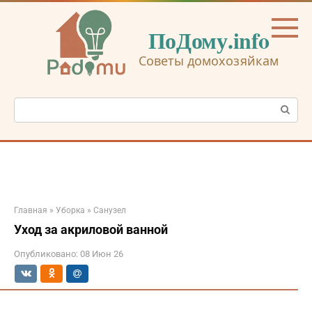
Перейти
к
ПоДому.info
контенту
Советы домохозяйкам
Поиск:
Главная
»
Уборка
»
Санузел
Уход за акриловой ванной
Опубликовано:
08 Июн 26