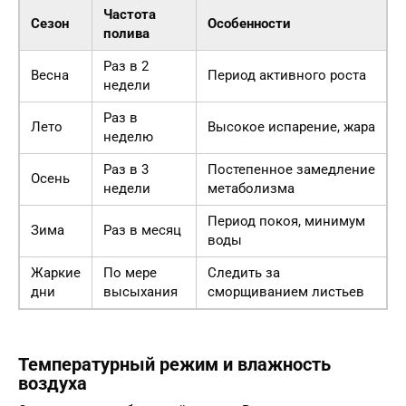
Частота
Сезон
Особенности
полива
Раз в 2
Весна
Период активного роста
недели
Раз в
Лето
Высокое испарение, жара
неделю
Раз в 3
Постепенное замедление
Осень
недели
метаболизма
Период покоя, минимум
Зима
Раз в месяц
воды
Жаркие
По мере
Следить за
дни
высыхания
сморщиванием листьев
Температурный режим и влажность
воздуха