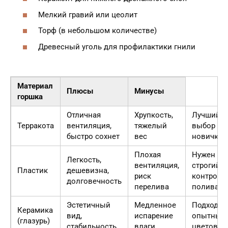
Мелкий гравий или цеолит
Торф (в небольшом количестве)
Древесный уголь для профилактики гнили
Материал
Плюсы
Минусы
горшка
Отличная
Хрупкость,
Лучший
Терракота
вентиляция,
тяжелый
выбор дл
быстро сохнет
вес
новичков
Плохая
Нужен
Легкость,
вентиляция,
строгий
Пластик
дешевизна,
риск
контроль
долговечность
перелива
полива
Эстетичный
Медленное
Подходит
Керамика
вид,
испарение
опытных
(глазурь)
стабильность
влаги
цветовод