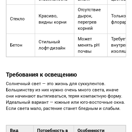
Отсутствие
Красиво,
дырок,
Только д
Стекло
видны корни
перегрев
флорари
корней
Может
Требует
Стильный
Бетон
менять pH
внутренн
лофт-дизайн
почвы
изоляции
Требования к освещению
Солнечный свет — это жизнь для суккулентов.
Большинству из них нужно очень много света, иначе
они начинают вытягиваться, теряя компактную форму.
Идеальный вариант — южные или юго-восточные окна.
Если света мало, растение станет бледным и слабым.
Вид
Потребность в
Особенности