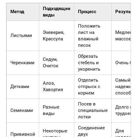
Подходящие
Метод
Процесс
Результа
виды
Положить
Эхеверия,
лист на
Медленно
Листьями
Крассула
влажный
массово
песок
Обрезать
Седум,
Черенками
стебель и
Очень бы
Очиток
укоренить
Отделить
Самый
Алоэ,
Детками
отпрыск с
надежны
Хавортия
корнем
способ
Посев в
Разные
Долго и
Семенами
специальные
виды
трудоемк
лотки
Соединение
Некоторые
Для
Прививкой
двух