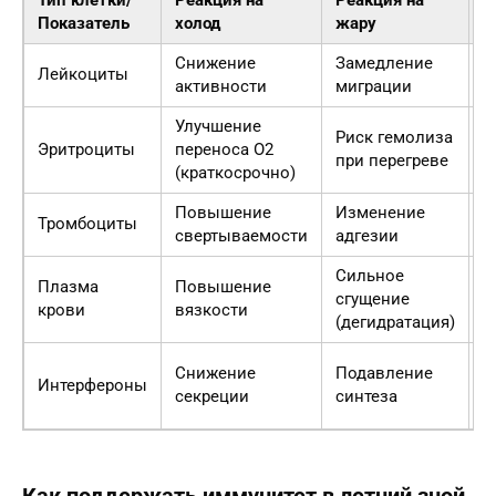
Тип клетки/
Реакция на
Реакция на
П
Показатель
холод
жару
Снижение
Замедление
М
Лейкоциты
активности
миграции
о
Улучшение
Риск гемолиза
К
Эритроциты
переноса O2
при перегреве
г
(краткосрочно)
Повышение
Изменение
Р
Тромбоциты
свертываемости
адгезии
м
Сильное
З
Плазма
Повышение
сгущение
т
крови
вязкости
(дегидратация)
а
С
Снижение
Подавление
Интерфероны
п
секреции
синтеза
з