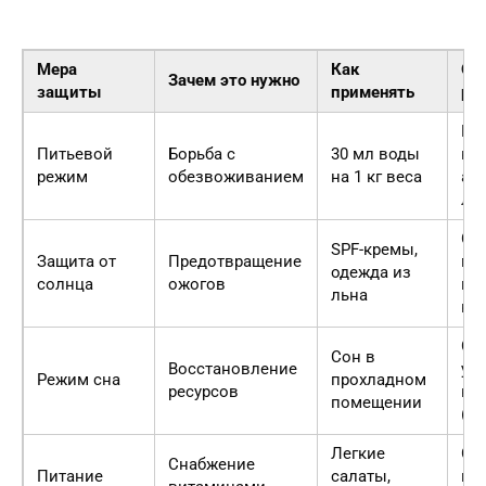
Мера
Как
Ож
Зачем это нужно
защиты
применять
ре
Ра
Питьевой
Борьба с
30 мл воды
кро
режим
обезвоживанием
на 1 кг веса
ак
ле
Со
SPF-кремы,
Защита от
Предотвращение
ме
одежда из
солнца
ожогов
им
льна
ко
Сн
Сон в
Восстановление
ур
Режим сна
прохладном
ресурсов
ко
помещении
(ст
Легкие
Сн
Снабжение
Питание
салаты,
наг