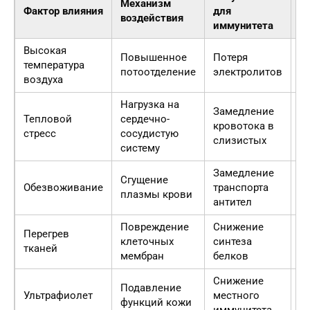
Механизм
Фактор влияния
для
Р
воздействия
иммунитета
Высокая
С
Повышенное
Потеря
температура
а
потоотделение
электролитов
воздуха
л
Нагрузка на
Замедление
Тепловой
сердечно-
У
кровотока в
стресс
сосудистую
н
слизистых
систему
Замедление
М
Сгущение
Обезвоживание
транспорта
о
плазмы крови
антител
и
Повреждение
Снижение
О
Перегрев
клеточных
синтеза
с
тканей
мембран
белков
о
Снижение
Р
Подавление
Ультрафиолет
местного
д
функций кожи
иммунитета
и