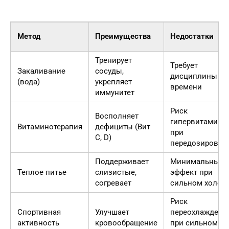
Метод
Преимущества
Недостатки
Тренирует
Требует
Закаливание
сосуды,
дисциплины и
(вода)
укрепляет
времени
иммунитет
Риск
Восполняет
гипервитамино
Витаминотерапия
дефициты (Вит
при
C, D)
передозировке
Поддерживает
Минимальный
Теплое питье
слизистые,
эффект при
согревает
сильном холод
Риск
Спортивная
Улучшает
переохлаждени
активность
кровообращение
при сильном