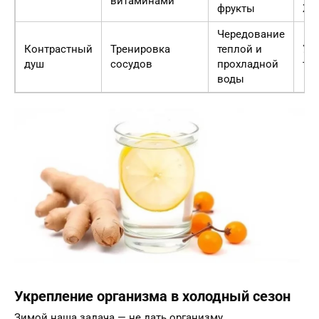
витаминами
фрукты
ЖК
Чередование
Контрастный
Тренировка
теплой и
Ул
душ
сосудов
прохладной
те
воды
Укрепление организма в холодный сезон
Зимой наша задача — не дать организму