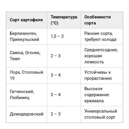
Температура
Особенности
Сорт картофеля
(°C)
сорта
Берлихинген,
Ранние сорта,
1,5 – 2
Приекульский
требуют холода
Среднепоздние,
Смена, Огонек,
2 – 3
хорошая
Темп
лежкость
Лорх, Столовый
Устойчивы к
3 – 4
19
прорастанию
Высокое
Гатчинский,
3 – 4
содержание
Любимец
крахмала
Универсальный
Домодедовский
2 – 3
столовый сорт