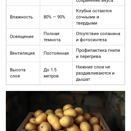
сохранение вкуса
Клубни остаются
Влажность
80% — 90%
сочными и
твердыми
Полная
Отсутствие соланина
Освещение
темнота
и фотосинтеза
Профилактика гнили
Вентиляция
Постоянная
и перегрева
Нижние слои не
Высота
До 1.5
раздавливаются и
слоя
метров
дышат