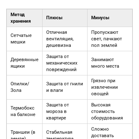
Метод
Плюсы
Минусы
хранения
Отличная
Пропускают
Сетчатые
вентиляция,
свет, пачкают
мешки
дешевизна
пол землей
Защита от
Деревянные
Занимают
механических
ящики
много места
повреждений
Грязно при
Опилки/
Защита от гнили
извлечении
Зола
и влаги
овощей
Защита от
Высокая
Термобокс
мороза в
стоимость
на балконе
квартире
оборудования
Сложно
Траншеи (в
Стабильная
доставать
земле)
температура