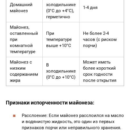
Домашний
холодильнике
1-4 дня
майонез
(0°C до +4°C),
герметично
Майонез,
оставленный
При
Не более 2-4
при
температуре
часов (с риском
комнатной
выше +10°C
порчи)
температуре
Майонез с
Может иметь
В
низким
более короткий
холодильнике
содержанием
срок годности
(0°C до +10°C)
жира
после открытия
Признаки испорченности майонеза:
Расслоение: Если майонез расслоился на масло
и водянистую жидкость, это один из первых
признаков порчи или неправильного хранения.