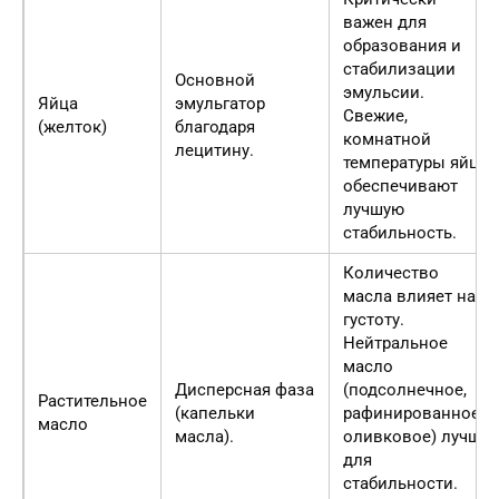
важен для
образования и
стабилизации
Основной
эмульсии.
Яйца
эмульгатор
Свежие,
(желток)
благодаря
комнатной
лецитину.
температуры яйца
обеспечивают
лучшую
стабильность.
Количество
масла влияет на
густоту.
Нейтральное
масло
Дисперсная фаза
(подсолнечное,
Растительное
(капельки
рафинированное
масло
масла).
оливковое) лучше
для
стабильности.