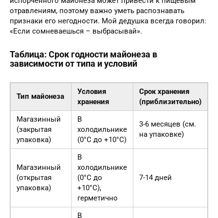
испорченного майонеза может привести к пищевым
отравлениям, поэтому важно уметь распознавать
признаки его негодности. Мой дедушка всегда говорил:
«Если сомневаешься – выбрасывай».
Таблица: Срок годности майонеза в
зависимости от типа и условий
Условия
Срок хранения
Тип майонеза
хранения
(приблизительно)
Магазинный
В
3-6 месяцев (см.
(закрытая
холодильнике
на упаковке)
упаковка)
(0°C до +10°C)
В
Магазинный
холодильнике
(открытая
(0°C до
7-14 дней
упаковка)
+10°C),
герметично
В