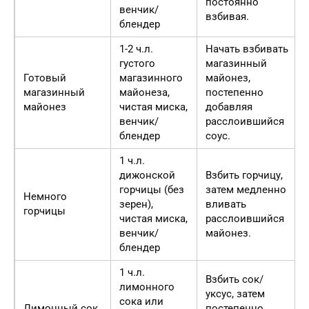
постоянно
венчик/
взбивая.
блендер
1-2 ч.л.
Начать взбивать
густого
магазинный
Готовый
магазинного
майонез,
магазинный
майонеза,
постепенно
майонез
чистая миска,
добавляя
венчик/
расслоившийся
блендер
соус.
1 ч.л.
дижонской
Взбить горчицу,
горчицы (без
затем медленно
Немного
зерен),
вливать
горчицы
чистая миска,
расслоившийся
венчик/
майонез.
блендер
1 ч.л.
Взбить сок/
лимонного
уксус, затем
сока или
Лимонный сок
постепенно