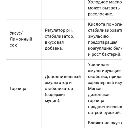
Холодное масло
может вызвать
расслоение.
Кислота помогает
Регулятор pH,
стабилизировать
Уксус/
стабилизатор,
эмульсию,
Лимонный
вкусовая
предотвращая
сок
добавка.
коагуляцию белка
и рост бактерий.
Усиливает
эмульгирующие
Дополнительный
свойства, придает
эмульгатор и
характерный вкус.
Горчица
стабилизатор
Мягкая
(содержит
дижонская
муцин).
горчица
предпочтительнее
острой русской.
Влияют на вкус и