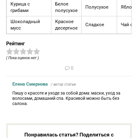
Курица с
Белое
Полусухое
Яблочн
грибами
полусухое
Шоколадный
Красное
Сладкое
Чай с м
мусс
десертное
Рейтинг
( Пока оценок нет )
0
Елена Смирнова
/ автор статьи
Пишу о красоте и уходе за собой дома: маски, уход за
волосами, домашний спа. Красивой можно быть без
салона.
Понравилась статья? Поделиться с