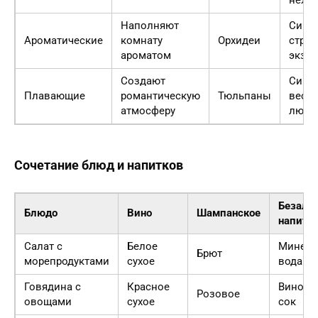
Наполняют
Симв
Ароматические
комнату
Орхидеи
страс
ароматом
экзо
Создают
Симв
Плавающие
романтическую
Тюльпаны
весн
атмосферу
любв
Сочетание блюд и напитков
Безалк
Блюдо
Вино
Шампанское
напито
Салат с
Белое
Минера
Брют
морепродуктами
сухое
вода с
Говядина с
Красное
Виногр
Розовое
овощами
сухое
сок