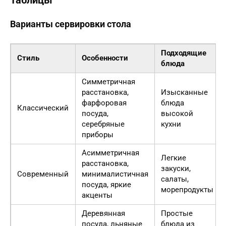
Таблицы
Варианты сервировки стола
Подходящие
Стиль
Особенности
блюда
Симметричная
расстановка,
Изысканные
фарфоровая
блюда
Классический
посуда,
высокой
серебряные
кухни
приборы
Асимметричная
Легкие
расстановка,
закуски,
Современный
минималистичная
салаты,
посуда, яркие
морепродукты
акценты
Деревянная
Простые
посуда, льняные
блюда из