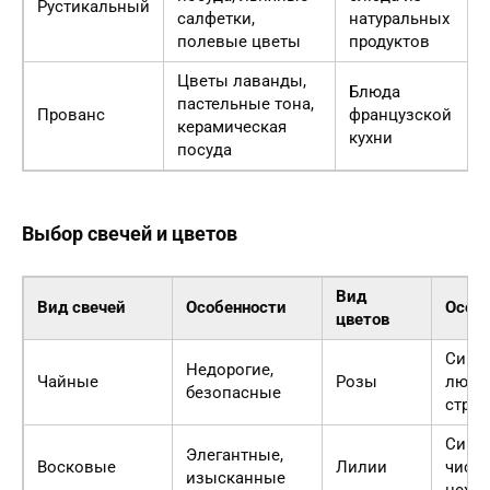
Рустикальный
салфетки,
натуральных
полевые цветы
продуктов
Цветы лаванды,
Блюда
пастельные тона,
Прованс
французской
керамическая
кухни
посуда
Выбор свечей и цветов
Вид
Вид свечей
Особенности
Особ
цветов
Симв
Недорогие,
Чайные
Розы
любв
безопасные
страс
Симв
Элегантные,
Восковые
Лилии
чисто
изысканные
нежн