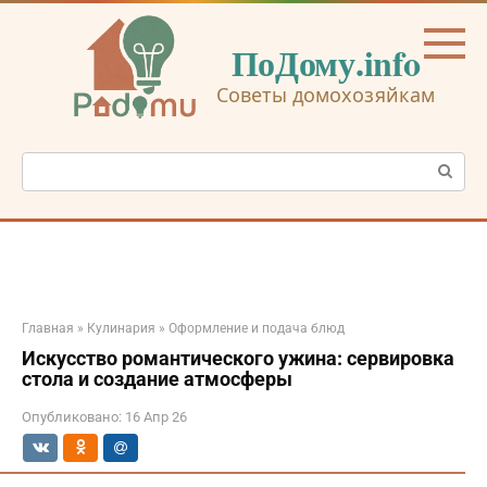
Перейти
к
ПоДому.info
контенту
Советы домохозяйкам
Поиск:
Главная
»
Кулинария
»
Оформление и подача блюд
Искусство романтического ужина: сервировка
стола и создание атмосферы
Опубликовано:
16 Апр 26