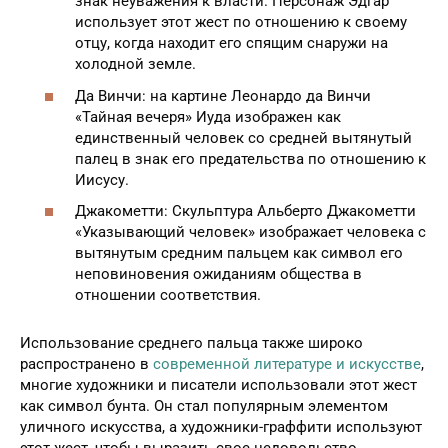
знак неуважения к власти. Персонаж Эдгар
использует этот жест по отношению к своему
отцу, когда находит его спящим снаружи на
холодной земле.
Да Винчи: на картине Леонардо да Винчи
«Тайная вечеря» Иуда изображен как
единственный человек со средней вытянутый
палец в знак его предательства по отношению к
Иисусу.
Джакометти: Скульптура Альберто Джакометти
«Указывающий человек» изображает человека с
вытянутым средним пальцем как символ его
неповиновения ожиданиям общества в
отношении соответствия.
Использование среднего пальца также широко
распространено в
современной литературе и искусстве
,
многие художники и писатели использовали этот жест
как символ бунта. Он стал популярным элементом
уличного искусства, а художники-граффити используют