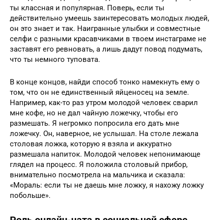
ты классная и популярная. Поверь, если ты
действительно умеешь заинтересовать молодых людей,
он это знает и так. Наигранные улыбки и совместные
селфи с разными красавчиками в твоем инстаграме не
заставят его ревновать, а лишь дадут повод подумать,
что ты немного туповата.
В конце концов, найди способ тонко намекнуть ему о
том, что он не единственный яйценосец на земле.
Например, как-то раз утром молодой человек сварил
мне кофе, но не дал чайную ложечку, чтобы его
размешать. Я негромко попросила его дать мне
ложечку. Он, наверное, не услышал. На столе лежала
столовая ложка, которую я взяла и аккуратно
размешала напиток. Молодой человек непонимающе
глядел на процесс. Я положила столовый прибор,
внимательно посмотрела на мальчика и сказала:
«Мораль: если ты не даешь мне ложку, я нахожу ложку
побольше».