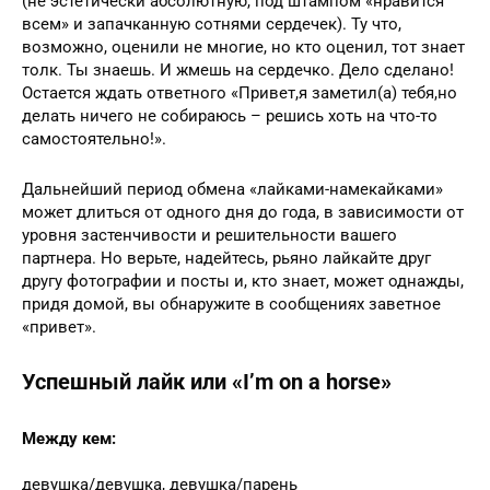
(не эстетически абсолютную, под штампом «нравится
всем» и запачканную сотнями сердечек). Ту что,
возможно, оценили не многие, но кто оценил, тот знает
толк. Ты знаешь. И жмешь на сердечко. Дело сделано!
Остается ждать ответного «Привет,я заметил(а) тебя,но
делать ничего не собираюсь – решись хоть на что-то
самостоятельно!».
Дальнейший период обмена «лайками-намекайками»
может длиться от одного дня до года, в зависимости от
уровня застенчивости и решительности вашего
партнера. Но верьте, надейтесь, рьяно лайкайте друг
другу фотографии и посты и, кто знает, может однажды,
придя домой, вы обнаружите в сообщениях заветное
«привет».
Успешный лайк или «I’m on a horse»
Между кем:
девушка/девушка, девушка/парень