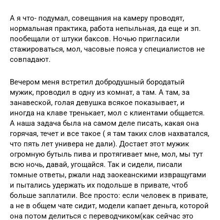
А я что- подумал, совещания на камеру проводят,
нормальная практика, работа непыльная, да еще и зп.
пообещали от штуки баксов. Ночью пригласили
стажироваться, мол, часовые пояса у специалистов не
совпадают.
Вечером меня встретил добродушный бородатый
мужик, проводил в одну из комнат, а там. А там, за
занавеской, голая девушка всякое показывает, и
иногда на клаве тренькает, мол с клиентами общается.
А наша задача была на самом деле писать, какая она
горячая, течет и все такое ( я там таких слов нахватался,
что пять лет универа не дали). Достает этот мужик
огромную бутыль пива и протягивает мне, мол, мы тут
всю ночь, давай, угощайся. Так и сидели, писали
томные ответы, ржали над заокеанскими извращугами
и пытались удержать их подольше в привате, чтоб
больше заплатили. Все просто: если человек в привате,
а не в общем чате сидит, модели капает деньга, которой
она потом делиться с переводчиком(как сейчас это