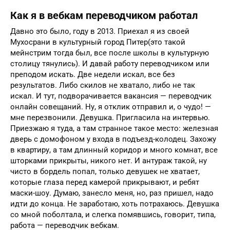
Как я в вебкам переводчиком работал
Давно это было, году в 2013. Приехал я из своей
Мухосрани в культурный город Питер(это такой
мейнстрим тогда был, все после школы в культурную
столицу тянулись). И давай работу переводчиком или
преподом искать. Две недели искал, все без
результатов. Либо скилов не хватало, либо не так
искал. И тут, подворачивается вакансия — переводчик
онлайн совещаний. Ну, я отклик отправил и, о чудо! —
мне перезвонили. Девушка. Пригласила на интервью.
Приезжаю я туда, а там странное такое место: железная
дверь с домофоном у входа в подъезд-колодец. Захожу
в квартиру, а там длинный коридор и много комнат, все
шторками прикрыты, никого нет. И антураж такой, ну
чисто в бордель попал, только девушек не хватает,
которые глаза перед камерой прикрывают, и ребят
маски-шоу. Думаю, занесло меня, но, раз пришел, надо
идти до конца. Не заработаю, хоть потрахаюсь. Девушка
со мной поболтала, и слегка помявшись, говорит, типа,
работа — переводчик вебкам.