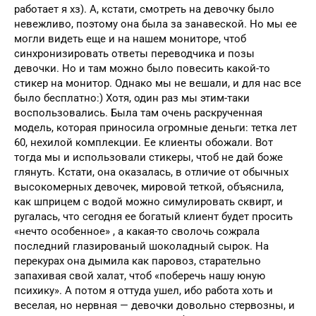
работает я хз). А, кстати, смотреть на девочку было
невежливо, поэтому она была за занавеской. Но мы ее
могли видеть еще и на нашем мониторе, чтоб
синхронизировать ответы переводчика и позы
девочки. Но и там можно было повесить какой-то
стикер на монитор. Однако мы не вешали, и для нас все
было бесплатно:) Хотя, один раз мы этим-таки
воспользовались. Была там очень раскрученная
модель, которая приносила огромные деньги: тетка лет
60, нехилой комплекции. Ее клиенты обожали. Вот
тогда мы и использовали стикеры, чтоб не дай боже
глянуть. Кстати, она оказалась, в отличие от обычных
высокомерных девочек, мировой теткой, объяснила,
как шприцем с водой можно симулировать сквирт, и
ругалась, что сегодня ее богатый клиент будет просить
«нечто особенное» , а какая-то сволочь сожрала
последний глазированый шоколадный сырок. На
перекурах она дымила как паровоз, старательно
запахивая свой халат, чтоб «поберечь нашу юную
психику». А потом я оттуда ушел, ибо работа хоть и
веселая, но нервная — девочки довольно стервозны, и