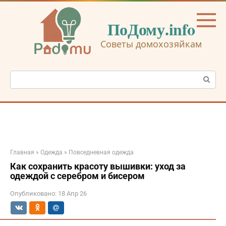
Перейти
к
ПоДому.info
контенту
Советы домохозяйкам
Поиск:
Главная
»
Одежда
»
Повседневная одежда
Как сохранить красоту вышивки: уход за
одеждой с серебром и бисером
Опубликовано:
18 Апр 26