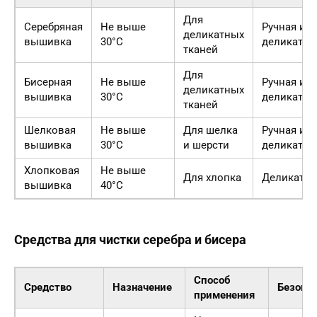
Для
Серебряная
Не выше
Ручная ил
деликатных
вышивка
30°C
деликатн
тканей
Для
Бисерная
Не выше
Ручная ил
деликатных
вышивка
30°C
деликатн
тканей
Шелковая
Не выше
Для шелка
Ручная ил
вышивка
30°C
и шерсти
деликатн
Хлопковая
Не выше
Для хлопка
Деликатн
вышивка
40°C
Средства для чистки серебра и бисера
Способ
Средство
Назначение
Безопа
применения