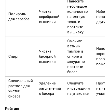
Нанесите
небольшое
Чистка
количество
Избегай
Полироль
серебряной
на мягкую
попада
для серебра
вышивки
ткань и
другие 
протрите
вышивку
Смочите
ватный
Исполь
Чистка
тампон в
хорошо
Спирт
бисерной
спирте и
провет
вышивки
аккуратно
помеще
протрите
бисер
Специальный
Удаление
Следуйте
Протест
раствор для
загрязнений
инструкциям
на нез
чистки
с бисера
на упаковке
участке
бисера
Рейтинг